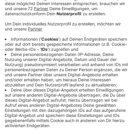
Veröffentlicht:
Mittwoch, 24.04.2019 15:01
Anzeige
"Horses and Dreams meets France" heißt es ab heute
Abend in Hagen am Teutoburger Wald.
Die Veranstalter des größten Reitsportevents der
Region hoffen auf mehr als 60.000 Besucher an den
kommenden fünf Tagen.
Neben Reitsport auf höchstem Niveau können sich die
Besucher auch auf viel französische Musik und
kulinarische Köstlichkeiten freuen.
Schon zur Eröffnungsfeier, die traditionell mit einem
Gottesdienst verbunden ist, gibt es Tanz und
traditionelle französische Musik.