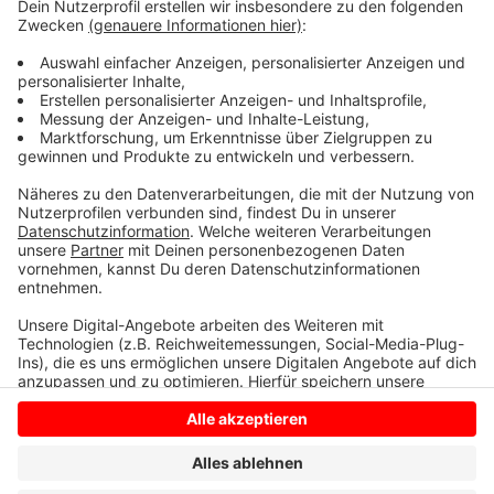
Einer der Höhepunkte von Horses and Dreams ist die
große Samstagabendshow.
Unter Flutlicht wird "The Flying Frenchman" Lorenzo
mit seinen spektakulären Stunts die Zuschauer
faszinieren.
Anzeige
Anzeige
Anzeige