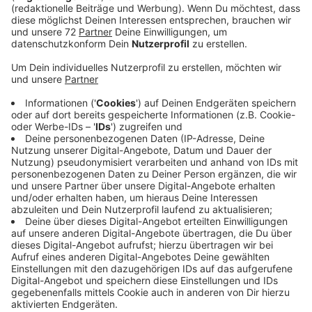
Anzeige
Der Erlebnishof Löbke in Laggenbeck hat insgesamt
mehr 2.000 Euro für unsere Hilfsaktion Lichtblicke
gespendet. Die Spenden stammen überwiegend von
Besuchern des Weihnachtsdorfes an den
Advenstwochenenden auf dem Hof, zum Beispiel vom
Werfen an der Dosenpyramide. Die Familie Löbke gibt
nochmal 500 Euro dazu. Insgesamt sind 2.300 Euro für
die Aktion Lichtblicke zusammengekommen. Ein
großes Danke an alle Spender und den Hof Löbke!
Anzeige
Die
Aktion Lichtblicke
ist eine Hilfsaktion von RADIO
RST und den anderen NRW-Lokalradios, den