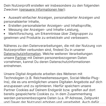
Caritasverbänden in NRW und der Diakonie Rheinland-
Westfalen-Lippe. Sie unterstützt seit über 20 Jahren
Kinder, Jugendliche und ihre Familien, die ohne eigenes
Verschulden in Not geraten sind.
Anzeige
©
Hof Löbke
Anzeige
Anzeige