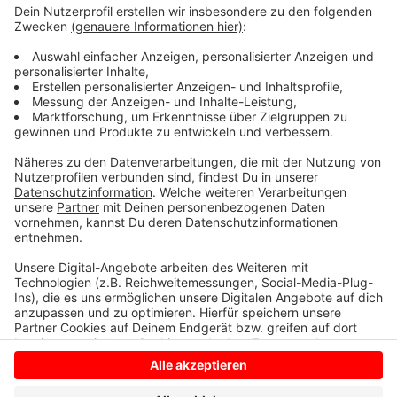
Für Grundschüler und Schuler der 5. und 6.-Klasse gilt
die "Verlässlichkeits-Regelung". Die Kinder werden
also nicht spontan nach Hause geschickt – die
Schulleiter brauchen erst die Zustimmung der
Erziehungsberechtigten. Für die Oberstufen gibt es
generell kein Hitzefrei.
Anzeige
Anzeige
Anzeige