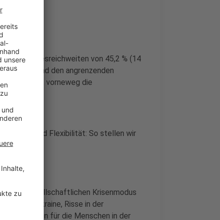
DIO RST Tagesreichweiten von 45,2 % (14
s Steinfurt und den angrenzenden
wie noch nie, vorneweg die
d Kathleen."
mationen und Flexibilität: So stellen wir
in dem gesellschaftlichen Krisenmodus
ieg in der Ukraine, Risse in der
vanten Themen für die Menschen in der