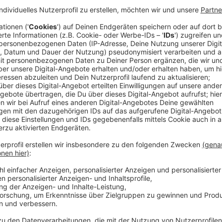
Anzeige
Zum ersten Mal in der Sendergeschichte erzielt RA
bis 49 Jahre). Außerdem hören die Menschen im Krei
Sendegebieten täglich so viele Stunden RADIO RST 
Morgensendung "Aufstehen von 6 bis 10 mit Sören un
"Zeitgeist, professionelles Arbeiten, glaubhafte Infor
uns weiterhin für die digitale Zukunft auf",
sagt RADIO RST-Chefredakteurin Kathleen Berger.
Unser junges Team nimmt die Herausforderungen 
an: Wir berichten professionell über Corona, den Kr
Gesellschaft. Wir ordnen immer ein, was die rele