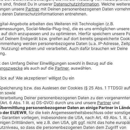
Region bedeuten - mit Haltung, konstruktiv, im 
vor Ort.
Neben der Aktion "RADIO RST hilft: Unsere Spielplä
Hörern und Hörerinnen mit den Städten und Gemeinde
der Region berichtete, gab es im Frühjahr außerdem e
Blumensamen für mehr Artenvielfalt verteilt worden 
Informationen und Unterhaltung. Unsere Community i
on air. Wir interagieren, die Community partizipiert",
Im Herbst bedankt sich der Sender für die Reichwei
Aktionen. Dieses Mal gibt es unter anderem Hilfe für 
Balkon Zuhause und für alle, die immer noch verzweif
Außerdem erneuern wir den Sound und gehen noch 