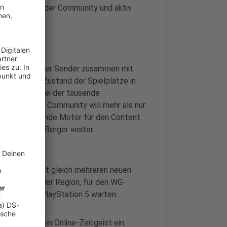
Austausch mit der Community und aktiv
tze", bei der der Sender zusammen mit
n über den Zustand der Spielplätze in
ine Aktion, bei der tausende
sind. "Unsere Community will mehr als nur
st der treibende Motor für den Content
 sagt Kathleen Berger weiter.
tenrekorde mit gleich mehreren neuen
die Kitas in der Region, für den WG-
elt auf ihre PlayStation 5 warten.
mehr auf den Online-Zeitgeist ein.