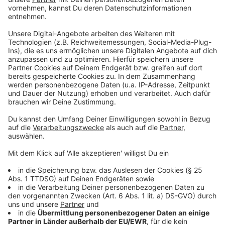
Anzeige
Das Wetter bei Euch...
Anzeige
Informationen aus der RADIO RST-Region
Anzeige
Rheine:
Gymnasium Dionysianum, Kopernikus
Gymnasium, Emsland-Gymnasium & Euregio
Gesamtschule
Münster: die Stadt Münster empfiehlt allen
Eltern, die Kinder nicht in die Schule zu schicken
Münster: am Sonntag startet der Karnevlsumzug
in Sprakel eine Stunde früher um 12:11 Uhr