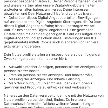
Für viele Schüler ist der Schulweg vielleicht schwierig.
In Nordrhein-Westfalen gilt die Regelung, dass Eltern
entscheiden, ob ihre Kinder in die Schule gehen.
Volljährige Schüler entscheiden selbst. Ob die Schule
wegen extremer Witterungsverhältnisse geschlossen
wird, entscheidet die Schulleitung in Absprache mit
dem Schulträger. Der Schulträger ist für die Sicherheit
der Schulgebäude und Schulanlagen verantwortlich
und für die Schülerbeförderung zuständig. Lehrkräfte
und alle anderen Beschäftigten der Schulen erhalten
keine Befreiung. Kinder, die nicht zu Hause bleiben,
werden in der Schule betreut.
Anzeige
Checkt hier die Wetter-Warnung für Euren Ort