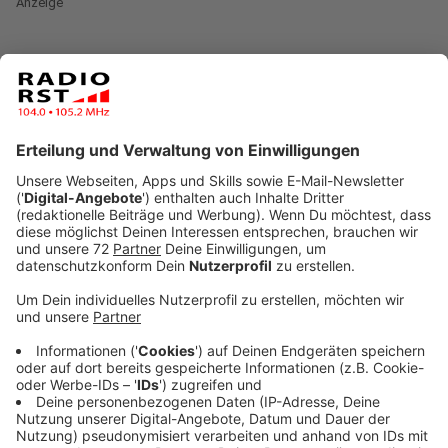
Anzeige
Am Sonntag zieht Sturmtief Sabine über Schottland
nach Norddeutschland. Am Sonntag erwarten
Experten Schauer und Gewitter. Außerdem werden
schwere Sturmböen und Orkanböen von bis zu 120
km/h erwartet. Wetterexperten sagen, dass es an der
Nordsee Sturmfluten geben könnte, in anderen Teilen
Deutschlands wird Verkehrschaos erwartet.
Einsatzkräfte erwarten, dass Bäume entwurzelt
werden und Gegenstände durch die Gegend fliegen.
Anzeige
©
DWD
Anzeige