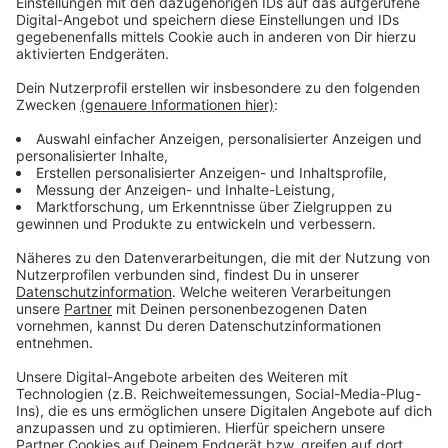
©
José Narciandi
NRW-Gesundheitsminister Karl-Josef Laumann stellt
neue App vor
Anzeige
Neues Gesetz verpflichtet Einrichtungen zum
Mitmachen
Anzeige
Möglich macht das ein neues Gesetz, das seit Anfang
des Jahres in Kraft ist: Demnach müssen alle Pflege-
Einrichtungen jeden Tag aufs Neue dem Land
mitteilen, wie stark sie gerade ausgelastet sind. Zu
finden ist die App sowohl über das Apple- als auch das