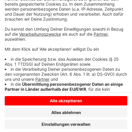
Google-Angebot und es gibt auch eine Online-Version
unter
heimfinder.nrw.de
Autor: José Narciandi
Anzeige
Anzeige
Anzeige
Anzeige