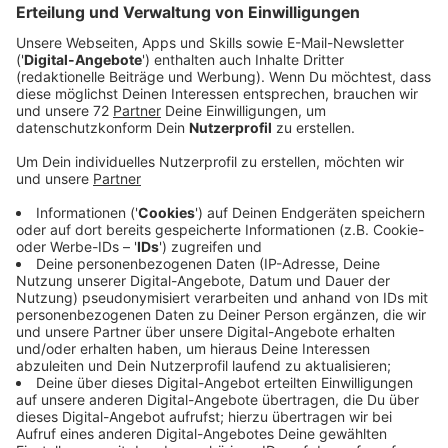
Anzeige
Mit der App haben Angehörige von Betroffenen zum
ersten Mal einen genauen Überblick. Die App wurde
vom NRW-Gesundheitsministerium entwickelt.
Nordrhein-Westfalen ist das erste Bundesland, das
eine solche App hat. Bisher ist es so dass Angehörige
alle Pflegeheime in der Umgebung abtelefonieren
müssen um nachzufragen, ob noch ein Platz frei ist.
Über die App erhält man ab sofort einen Überblick
darüber, wo es noch freie Plätze gibt - direkt mit den
Telefonnummern der zuständigen Ansprechpartner in
der jeweiligen Einrichtung.
Anzeige