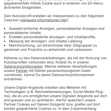
Den Schritt in die Selbständigkeit als Hebamme
wagen viele nicht, weil er mit Risiken verbunden ist.
Außerdem - das kennen wir schon von den Landärzten
- sind die Arbeitszeiten bescheiden: Wenn ich mich als
selbständige Hebamme ohne Kollegen um
schwangere Frauen kümmere, bin ich rund um die Uhr in
Rufbereitschaft. Deshalb arbeiten Hebammen oft in
einer Praxis zusammen. Außerdem haben Hebammen in
vielen Regionen ein Netzwerk gegründet, um sich
gegenseitig zu unterstützen und um werdenden Eltern
die Suche nach einer Hebamme zu erleichtern.
Wir haben mit einer Hebamme aus Greven über ihre
Arbeit gesprochen. Das Gespräch hörst Du im
Podcast
.