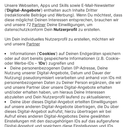
zu finden ist gar nicht so einfach.
Veröffentlicht:
Dienstag, 19.11.2019 18:14
Anzeige
Das hat uns auch eine Sprecherin des
Hebammennetzwerkes Münsterland gesagt. Die
Kapazitäten der Hebammen bei uns ist jetzt schon bis
Mitte nächsten Jahres ausgeschöpft. Das liegt vor
allem daran, dass immer weniger junge Leute
Geburtshelfer werden wollen. Denn die begehrten
festen Stellen sind selten geworden. In den letzten
Jahren haben viele Krankenhäuser ihre
Geburtsstationen geschlossen. Das war zum Beispiel
in Borghorst und Greven so und auch in Emsdetten
bevor das ganze Krankenhaus geschlossen wurde.