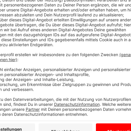
Unter den Landkreisen und kreisfreien Städten in NRW
den „Grüne Energiemeister Index“ hat eon untersucht
Steinfurt produzieren und wieviel Ökostrom die Haus
darum, wieviele grüne Patente und Ladesäulen für E-
Anzeige
Mit vielen Erfindern und Patenten im Bereic
Anzeige
Der Kreis Steinfurt punktet besonders mit seinen vi
Erneuerbarer Energien. Pro 100.000 Einwohner sind e
Land Nordrhein-Westfalen auch zur guten Gesamtplat
NRW teilt sich punktgleich Platz zwei mit Baden-Wü
Anzeige