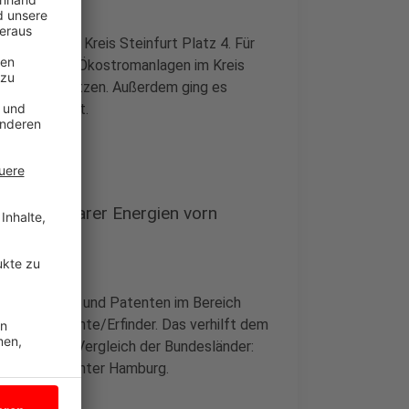
 belegt der Kreis Steinfurt Platz 4. Für
, wieviel die Ökostromanlagen im Kreis
halte hier nutzen. Außerdem ging es
Autos es gibt.
h Erneuerbarer Energien vorn
elen Erfindern und Patenten im Bereich
s 14,72 Patente/Erfinder. Das verhilft dem
zierung im Vergleich der Bundesländer:
rttemberg hinter Hamburg.