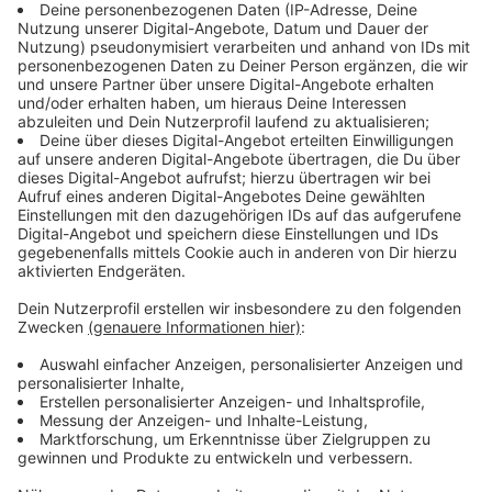
mit umfangreichem Publikumsverkehr sollten sich
demnach impfen lassen. Für Schwangere gibt es
ebenfalls Empfehlungen. Impfen lassen sollten sich
Personen mit direktem Kontakt zu Geflügel und
Wildvögeln, um Doppelinfektionen mit der Vogelgrippe
zu vermeiden.
Anzeige
Wann ist der richtige Impfzeitpunkt?
Anzeige
Die jährliche Influenzawelle hat nach Angaben des
Landeszentrums in Deutschland in den vergangenen
Jahren meist nach der Jahreswende begonnen. „Nach
der Impfung dauert es 10 bis 14 Tage, bis der
Impfschutz vollständig aufgebaut ist. Um rechtzeitig