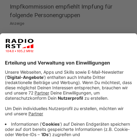
Impfkommission empfiehlt Impfung für
folgende Personengruppen
Anzeige
Die Ständige Impfkommission empfehle die
Influenzaimpfung für alle Personen ab 60 Jahren, für
chronisch Kranke, für Bewohner von Alters- oder
Pflegeheimen und Personen, die in einem Haushalt mit
Risikopersonen leben oder Risikopersonen betreuen,
wie das Landeszentrum Gesundheit Nordrhein-
Westfalen erklärte.
Anzeige
Auch Menschen mit erhöhter Gefährdung wie
medizinisches Personal und Personen in Einrichtungen