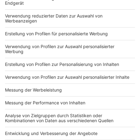
Sollten alle Menschen der Gruppen, für die eine
Impfungempfehlung gilt, dem auch nachkommen,
wären das nach einer Hochrechnung rund 40 Millionen
Menschen bundesweit. Experten gehen aber davon
aus, dass entsprechend der bisherigen
Erfahrungswerte ausreichend Impfstoff für die neue
Saison vorhanden sein wird. Es werden aber wohl nur
rund 26 Millionen Dosen angeboten. Droht ein
Engpass?
Anzeige
"Wir können derzeit keinen Mangel an Grippeimpfstoff
für die Influenzasaison 2020/21 in Deutschland
erkennen“, sagt Klaus Cichutek, Präsident des Paul-
Ehrlich-Instituts (PEI). „Wir gehen davon aus, dass die
Hersteller mindestens 21 Millionen Dosen