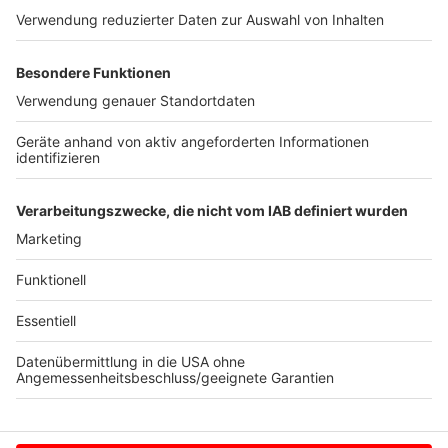
bereitstellen werden.“ 13,6 Millionen Dosen seien nach
Chargenprüfung bereits für Deutschland freigegeben,
für diese Jahreszeit eine übliche Menge. Das
Bundesgesundheitsministerium habe zusätzlich für die
kommende Influenzasaison sechs Millionen Dosen
Influenza-Impfstoffe beschafft, sagt der Sprecher
Sebastian Gülde. (mit dpa)
Anzeige
Anzeige