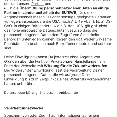
Anzeige
Viele Experten betonen, dass die Grippeimpfung
wichtiger als sonst sein kann. Denn die Influenzawelle
könne damit entschieden abgeschwächt werden. Für
Menschen bestimmter Risikogruppen würde eine
Impfung bedeuten, dass sie ihr geschwächtes
Immunsystem bei einer möglichen Coronavirus-
Infektion nicht noch zusätzlich mit einer Influenza-
Erkrankung belasten.
Anzeige
Impfempfehlung für 40 Millionen Deutsche,
26 Millionen Dosen im Umlauf
Anzeige