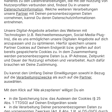
geschützt zu sein, wird deshalb empfohlen, sich im
Oktober oder November impfen zu lassen“, erklärte
eine Sprecherin.
Anzeige
Sollte die Impfung in diesen Monaten versäumt
werden, könne es auch im Dezember und selbst zu
Beginn oder im Verlauf der Grippewelle noch sinnvoll
sein, die Impfung nachzuholen. „Schließlich ist nie
genau vorherzusagen, wie lange eine Influenzawelle
andauern wird.“
Anzeige
Warum ist die Grippeimpfung jetzt so
wichtig?