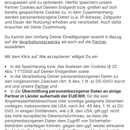
Die Busse der Regionalverkehr Münsterland fahren im
gesamten Kreis Steinfurt nicht – das betrifft auch die
Schulbusse sowie die Stadtbusse in Rheine. In der
Grafschaft Bentheim fällt der Unterricht komplett
aus. Auch im Landkreis und in der Stadt Osnabrück
bleiben die Schulen geschlossen. Die Berufsbildenden
Schulen wechseln in den Distanzunterricht. Zusätzlich
wird im Landkreis Osnabrück der Winterdienst
bestreikt, es gibt nur einen Notdienst.
Anzeige
Anzeige