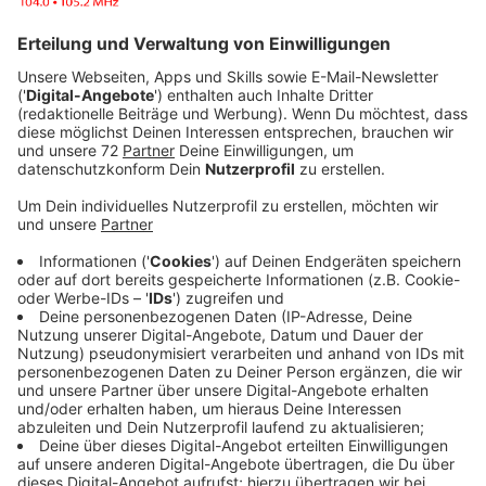
Veröffentlicht:
Mittwoch, 04.02.2026 06:07
Anzeige
Update 6:35 Uhr
Anzeige
Die RVM nimmt ab 8 Uhr schrittweise den Busverkehr
im Kreis Steinfurt auf den Schnell- und RegioBus-
Linien sowie den Stadtverkehr in Rheine auf. Die
schulbezogenen Fahrten entfallen heute Morgen. Die
Fahrten heute Mittag nach Schulende werden
durchgeführt.
Anzeige