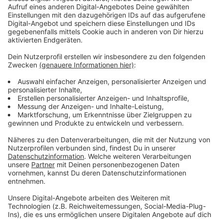
Glatte Straßen in der Region
Anzeige
Glätte in der Region ist heute wieder ein großes
Thema. Besonders das Tecklenburger Land ist
betroffen. Bereits in den frühen Morgenstunden kam
es zu ersten Unfällen in Ibbenbüren, Recke und
Mettingen.
Anzeige
Bus- und Schulausfälle, Streik beim
Winterdienst
Anzeige