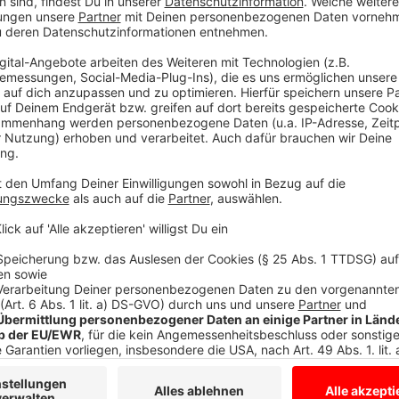
Anzeige
Für kritische Stimmen nicht mal ein Unents
Anzeige
Und dann hat er einfach wieder die Zahlen sprechen l
Höhe von mindestens elf Milliarden US-Dollar gerec
allem um seine eigenen Verdienste: "Wenn ein Unter
Dividenden um das Siebenfache erhöht werden, würde
es nicht nur um ein Vierjahresmandat."
Da ist es also, sein Lebensziel: Der FIFA-Präsident f
andere kritische Verbände in Europa beginnt damit e
Chance auf einen Erfolg. Um im Fußball zu bleiben. In
Unentschieden möglich.