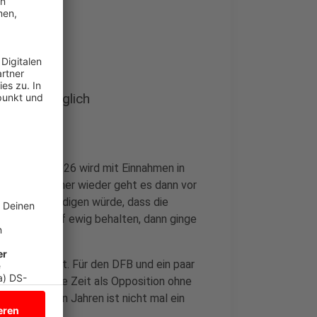
chieden möglich
assen. Bis 2026 wird mit Einnahmen in
hnet. Und immer wieder geht es dann vor
nehmer ankündigen würde, dass die
 man ihn auf ewig behalten, dann ginge
ür die Ewigkeit. Für den DFB und ein paar
ine dauerhafte Zeit als Opposition ohne
 den nächsten Jahren ist nicht mal ein