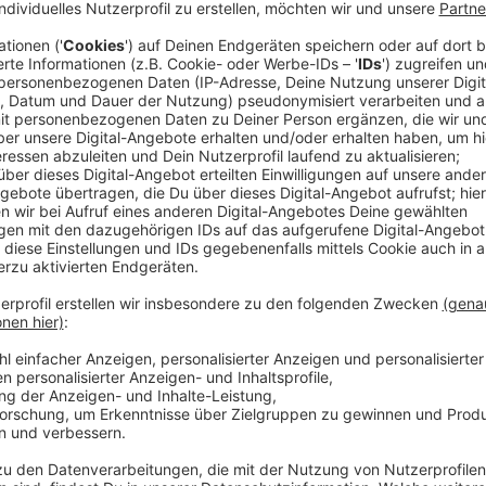
Anzeige
Der Reiz des Fußballs sei, so sagt man, dass bis zur
Unwahrscheinlichste passieren kann. Das das eigent
Chance hat. Das gilt allerdings nicht für die Entsche
sorgen Strukturen, Abhängigkeiten und das Ringen um
Und sie bringen einen Mann wie Gianni Infantino in eine
Stimmen einfach überhören zu können und die Rahme
seinen Vorstellungen zu gestalten.
Mit seinen teils selbstherrlichen Auftritten bei der
hat er uns gezeigt, wie wir ihn sehen sollen. So auch 
legte seine rechte Hand aufs Herz. Gerührt genoss de
der vollen Wahlarena auch ohne deutsche Unterstütz
Fußball-Weltverbands hob. "Alle, die mich lieben, alle
paar - ich liebe euch alle."
Anzeige