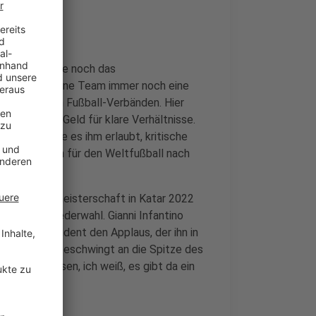
 letzten Minute noch das
lich unterlegene Team immer noch eine
idungen in den Fußball-Verbänden. Hier
 Macht und Geld für klare Verhältnisse.
 Position, die es ihm erlaubt, kritische
nbedinungen für den Weltfußball nach
 Fußball-Weltmeisterschaft in Katar 2022
bei seiner Wiederwahl. Gianni Infantino
r FIFA-Präsident den Applaus, der ihn in
ung erneut beschwingt an die Spitze des
 die mich hassen, ich weiß, es gibt da ein