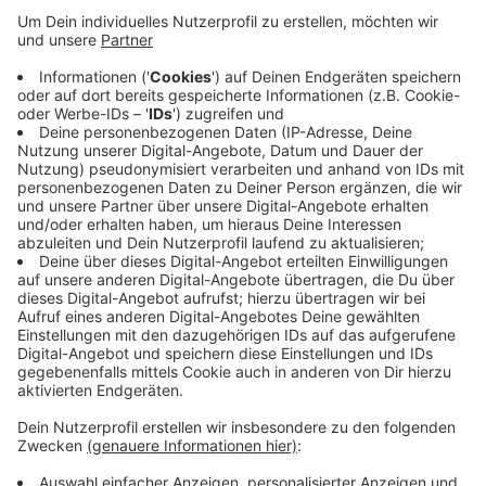
Anzeige
Gewitter in der RADIO RST-Region haben in der Nacht
und am Morgen für Polizei und Feuerwehreinsätze
gesorgt. In Rheine und besonders im Tecklenburger
Land sind Keller und Unterführungen vollgelaufen,
Bäume umgefallen und Ampeln ausgefallen. Die Liste
ist lang. Einsätze gibt es in Mettingen, Westerkappeln,
Hörstel, Ibbenbüren, Lotte und einmal auch in
Altenberge. In Rheine war zum Beispiel die
Bahnhofsunterführung überflutet.
Anzeige