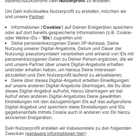
Anzeige
Ab Oktober suchen Expert:innen vom Geologischen
Dienst Nordrhein-Westfalen geeignete
Gesteinsstrukturen, um Erdwärme zu gewinnen. Das
zentrale Münsterland mit den Orten Billerbeck,
Dülmen, Havixbeck, Nottuln, Rosendahl, Senden und
Sendenhorst und der Großstadt Münster ist
Pilotregion. Der Vorteil der klimafreundlichen,
regenerativen Erdwärme ist, dass sie das ganze Jahr
unabhängig vom wetter und zu jeder Tageszeit
verfügbar ist. Voraussetzung ist allerdings, dass
geeignete Gesteinsformationen vorhanden sind.
Anzeige