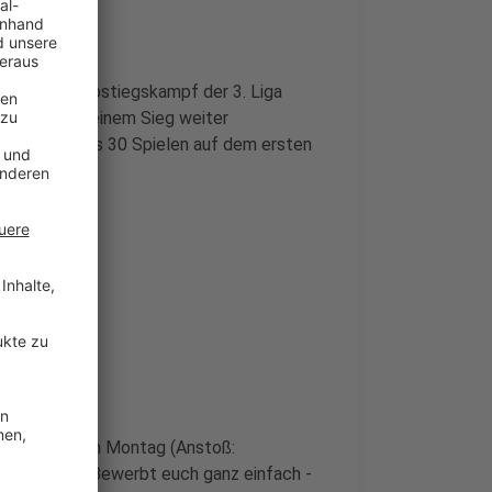
Punkte im Abstiegskampf der 3. Liga
itionen mit einem Sieg weiter
61 Punkten aus 30 Spielen auf dem ersten
 36 Zähler.
en Kracher am Montag (Anstoß:
emer Brücke. Bewerbt euch ganz einfach -