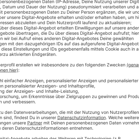
Anzeige
Während es für die Sportfreunde Lotte um wichtige 
geht, möchte der VfL Osnabrück seine Aufstiegsamb
untermauern. Aktuell rangieren die Lila-Weißen mit 
Platz, die Sportfreunde sind aktuell Tabellen-14. mit
Anzeige
Sören und Kathleen schenken euch Tickets
Anzeige
Sören und Kathleen schenken euch Tickets für dies
01.04.2019 um 19 Uhr) in der Westtribüne an der Br