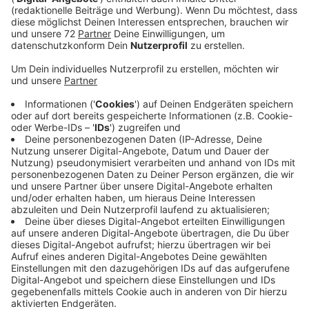
Anzeige
Rund 83.830 Kinder und Jugendliche leben im Kreis
Steinfurt. „Alle Kinder und Jugendlichen sollten einmal
am Tag die Chance auf ein warmes Essen haben, wenn
sie betreut oder unterrichtet werden. Das ist heute
aber leider immer noch nicht selbstverständlich“, sagt
Helge Adolphs von der Gewerkschaft Nahrung-
Genuss-Gaststätten (NGG) Münsterland. Deshalb
richtet die Gewerkschaft vor der Bundestagswahl am
23. Februar einen Appell an die Kandidierenden. „Wer im
Kreis Steinfurt für den Bundestag kandidiert, muss
Farbe bekennen: Kostenloses Essen für Kinder und
Jugendliche – ja oder nein? Gerade Eltern sollten dazu
bei den Parteien nachfragen“, fordert Adolphs. Konkret
geht es der Gewerkschaft NGG um ein kostenloses
Essen für Kinder und Jugendliche von 1 bis 18 Jahren.