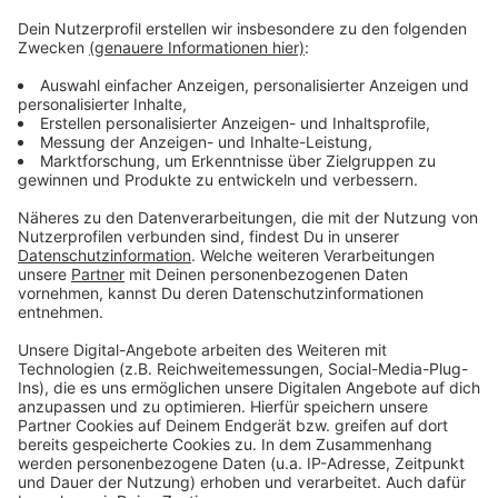
Es habe in den Kitas und Schulen im Kreis Steinfurt
von montags bis freitags ein Angebot zu geben,
gesund zu essen. „Dass sie dafür nichts bezahlen
müssen, ist wichtig. Denn sonst entscheidet wieder
das Portemonnaie der Eltern darüber, ob es mittags
eine frisch zubereitete Mahlzeit mit Salat oder doch
die billige Tüte Chips gibt“, so Adolphs. Das fördere die
Chancengleichheit. Zusätzlich entlaste eine gesunde
Ernährung der Kinder und Jugendlichen langfristig das
Gesundheitssystem.
Anzeige
Anzeige