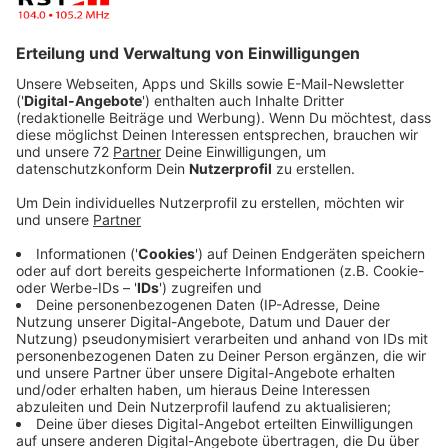
Anzeige
Gewalt gegen Kinder lässt sich nicht auf körperliche
Misshandlung reduzieren. Psychische Misshandlung
kam 2020 sogar noch häufiger vor. Die Berater:innen
werden auch aktiv, wenn es um Vernachlässigung geht,
emotional wie materiell. Oft ist auch Mobbing im Spiel
und in vielen Fällen gibt es Kombinationen der
verschiedenen Gewalt-Formen.
Anzeige
Mehr sexualisierte Gewalt gegen Kinder
Anzeige
Im Kreis Steinfurt hat auch die sexualisierte Gewalt