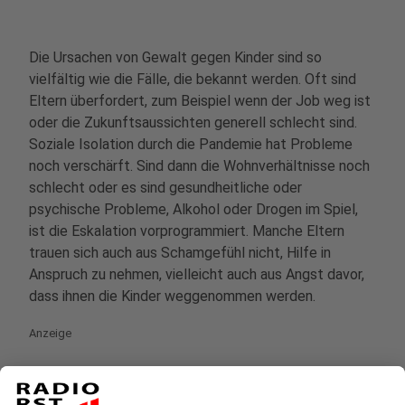
Die Ursachen von Gewalt gegen Kinder sind so
vielfältig wie die Fälle, die bekannt werden. Oft sind
Eltern überfordert, zum Beispiel wenn der Job weg ist
oder die Zukunftsaussichten generell schlecht sind.
Soziale Isolation durch die Pandemie hat Probleme
noch verschärft. Sind dann die Wohnverhältnisse noch
schlecht oder es sind gesundheitliche oder
psychische Probleme, Alkohol oder Drogen im Spiel,
ist die Eskalation vorprogrammiert. Manche Eltern
trauen sich auch aus Schamgefühl nicht, Hilfe in
Anspruch zu nehmen, vielleicht auch aus Angst davor,
dass ihnen die Kinder weggenommen werden.
Anzeige
"Gewalt" hat viele Facetten