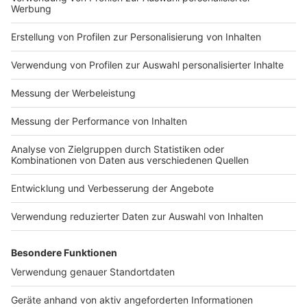
Anzeige
"Bunte Brücke" hilft belasteten Eltern
Anzeige
Eins der Projekte, mit denen der Kinderschutzbund
Rheine Hilfe anbietet ist die "Bunte Brücke", eine
offene Sprechstunde für Eltern aus Rheine mit Kindern
im Grundschulalter oder auch kurz vor der Einschulung.
Sie haben die Möglichkeit, sich für ein unverbindliches
Gespräch zu melden. Das geht telefonisch über die
05971/914390 oder per E-Mail an
buntebruecke@dksbrh.de. Alle Kontakte sind
vertraulich und auf Wunsch anonym. Jeden Dienstag
von 10-12 Uhr sind über Zoom Mitarbeiter:innen des
Kinderschutzbundes erreichbar. Zur Vermeidung von
Wartezeiten werden in der offenen Sprechstunde