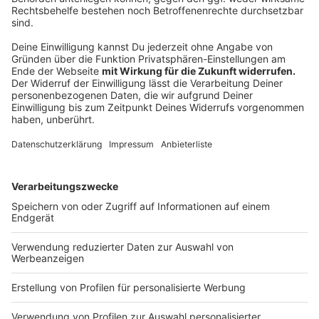
Kinderschutzbund arbeitet am Anschlag
Anzeige
Derweil arbeiten die Expert:innen beim
Kinderschutzbund in Rheine schon am Anschlag. Sie
hoffen, dass die Gewaltprävention in gewohntem
Maße weitergeht. „Was nicht passieren darf, ist dass
das zugunsten der akuten Fall-Hilfe
zusammengestrichen wird,“ sagt Sabine Busch-Murray.
Nach dem Lockdown seien die Berater:innen im
Spagat zwischen der Betreuung von Familien und
Kindern und dem Wieder-Aufnehmen abgerissener
Kontakte. Was Kindern an Gewalt erlebt haben, sei
hochgradig unterschiedlich. Genauso individuell und
kreativ müssten die Expert:innen vorgehen, um das
Präventions-Netzwerk wieder aufzubauen - und im
akuten Fall zu helfen.