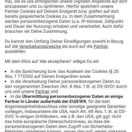
Die Berater:innen beim Kinderschutzbund in Rheine
bereiten sich auf eine Meldewelle vor. "Kindergärten,
die Schulkinder an die Schulen abgeben, werden mehr
Auffälligkeiten, Entwicklungsrückstände und
Sprachstörungen melden," sagt Busch-Murray. In
Schulen und Vereinen fällt möglicherweise auf, dass
Kinder während des Lockdowns Gewalt erlebt haben.
Wenn die sozialen Kontroll-Instanzen wieder laufen,
komme alles hoch, so die Befürchtung beim
Kinderschutzbund. Vieles, was im Verborgenen
geschehen ist, komme dann erst ans Licht. Das
verdeutlicht auch ein Blick in die Kriminalitätsstatistik
der Polizei: Danach gibt es weder im Kreis Steinfurt
noch im Raum Osnabrück einen nennenswerten
Anstieg der Gewalt gegen Kinder.
Anzeige