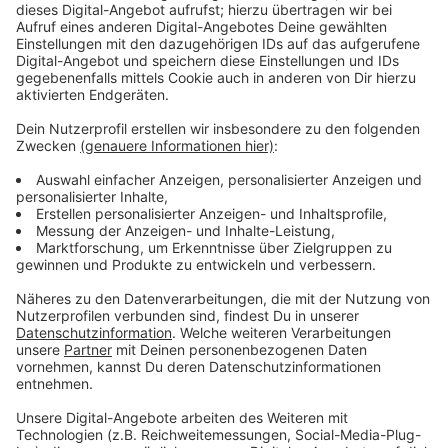
gegen Kinder zugenommen. Die Täter nutzen offenbar
aus, dass im Lockdown nicht mehr so viele Menschen
wie sonst ein Auge auf die Kinder hatten. "Täter sind
auch online intensiver unterwegs, um an Kinder und
Jugendliche heranzukommen," sagt Busch-Murray. Die
Corona-Pandemie wirke in jeder Hinsicht als
Brandbeschleuniger. Der Lockdown habe Kinder und
Jugendliche isoliert. Dadurch seien viele aus der Obhut
sozialer Stellen verloren gegangen.
Anzeige
Kinderschutzbund bereitet sich auf Melde-
Welle vor
Anzeige