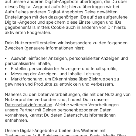
das Wohnkollektiv „c-side“ in Gelmer, die
„Südviertelhof eG“ an der Hermannstraße oder die
Projektgruppe WIG/WAM in Mecklenbeck besichtigen.
Die Angebote reichen von genossenschaftlichem
Wohnen über Mehrgenerationen-Projekte bis hin zu
gemeinschaftlichem Wohnen im Alter oder mit
Gleichgesinnten. Auch Projekte, die sich noch in der
Planungsphase befinden, werden vorgestellt.
Anzeige
Für wen ist der Tag gedacht?
Anzeige
Der Tag des offenen Wohnprojekts richtet sich an alle,
die sich für gemeinschaftliches Wohnen interessieren
– sei es, um selbst ein Projekt zu starten, sich einer