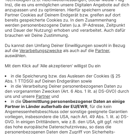
bestehenden Gruppe anzuschließen oder erste
Einblicke in alternative Wohnformen zu gewinnen.
Detaillierte Informationen zu den Projekten und
Besuchszeiten gibt es online auf der Website der
Stadt Münster.
Weiterer Lesestoff:
Infos zum Tag des offenen Wohnprojekts:
stadt-
muenster.de
Amt für Wohnungswesen Münster:
stadt-
muenster.de/wohnungswesen
Beispiele für gemeinschaftliches
Wohnen:
wohnprojekte.de
Anzeige