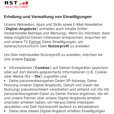
Anzeige
Morgen (Sa., 28.06.) lädt die Stadt Münster zum Tag
des offenen Wohnprojekts ein. Sieben verschiedene
Projekte öffnen ihre Türen und bieten Interessierten
die Möglichkeit, gemeinschaftliche Wohnformen
kennenzulernen – von Mehrgenerationenhäusern bis zu
Wohnkollektiven.
Anzeige
Vielfalt der Wohnprojekte in Münster
Anzeige
Zwischen 10 und 17 Uhr können Besucher Projekte wie