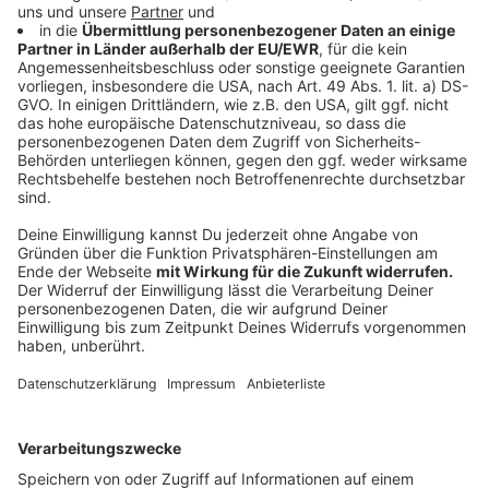
Experte.
Anzeige
Weitere Tipps von der Verbraucherzentrale
und Heizungsverband
Anzeige
Für alle Fragen hat die Zeit am Ende nicht gereicht.
Aber: vielleicht als Tipp: die Verbraucherzentrale
bietet eine Energieberatung an und die sogar per
Videocall. Mehr dazu unter
verbraucherzentrale.nrw
.
Und auch der Heizungsmonteur vor Ort berät natürlich
bei der Umrüstung. Mehr dazu gibt es auf der Website:
wasserwärmeluft.de
.
Anzeige