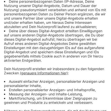
keine gute Idee, sagt Heizungsexperte Michael Rawe.
Das Verhältnis von Gas zu Strom liege immer noch bei
eins zu drei. Dadurch sei es immer noch deutlich
günstiger mit Gas, statt mit Strom zu heizen.
Anzeige
Weg vom Gas mit der Wärmepumpe
Anzeige
Häuslebauer kommen an einer elektrischen
Wärmepumpe als Ersatz für Gas kaum vorbei. Aber
auch Bewohner von älteren, nicht so gut isolierten
Häusern können Wärmepumpen einbauen. Es gibt
sogenannte Gas- oder Öl-Hybridheizungen. Das ist eine
Wärmepumpe in Kombination mit einer herkömmlichen