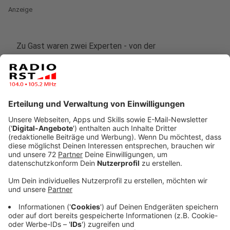
Anzeige
Zu Gast waren zwei Experten - von der
Verbraucherzentrale und vom Verband Sanitär, Heizung
und Klima. Beide haben zwei Stunden lang eure Fragen
beantwortet.
Anzeige
Spart man, wenn man mit Strom heizt?
Anzeige
Während die Gaspreise stark gestiegen sind, suchen
viele nach einer Alternative. Dabei tauchte auch immer
wieder die Frage nach Heizlüfter, Ölradiator oder einer
Infrarotheizung auf. Die einzusetzen ist allerdings