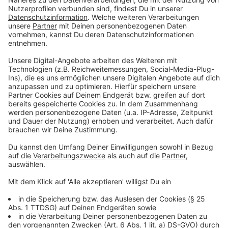
Gas- oder Ölheizung. Dabei übernimmt die
Wärmepumpe die Grundlast bis ca. 55 Grad, so Rawe.
Alles darüber hinaus wird dann von der Gas- oder
Ölheizung übernommen. Das spart dann Energiekosten.
Anzeige
Als Mieter sparen
Anzeige
Viele unserer Hörer wollten wissen, ob man einfach so
die Heizung runterdrehen kann, weil jedes Grad weniger
etwa sechs Prozent Energie spart. Dabei muss man
dann aber besonders darauf achten, dass die warme,
feuchte Luft aus den geheizten Räumen nicht in die
ungeheizten Räume gelangt. Dort könnte das Wasser
kondensieren und zu Schimmel führen, so unser