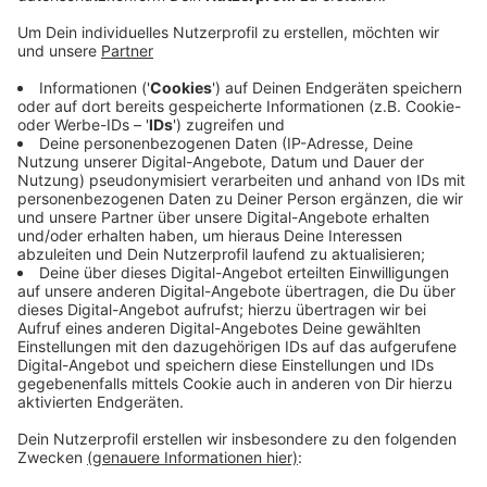
Anzeige
Für den Allwetterzoo Münster war das Jahr 2019 ein
gutes Jahr. Mit gut 680.000 Besuchern geht der
Besucherzahl weiter nach oben. Der Zoo führt das auf
das Konzept mit Highlight-Veranstaltungen wie dem
"Galaktischen Tag", "Nachts im Zoo" oder Aktionen
rund um "Halloween" zurück. Auch in diesem Jahr plant
der Allwetterzoo Münster viele neue Aktionen. Seit
Beginn des Jahres leben zwei neue Tiere in Münster.
Der Zoo freut sich über die beiden Großen Beos im
Tropenhaus.
Anzeige