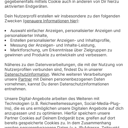
Wir benötigen Ihre
Zustimmung, um den YouTube
Video-Service zu laden!
Wir verwenden einen Service eines
Drittanbieters, um Videoinhalte
einzubetten. Dieser Service kann
Daten zu Ihren Aktivitäten
sammeln. Bitte lesen Sie die
Details durch und stimmen Sie der
Nutzung des Service zu, um dieses
Video anzusehen.
Mehr Informationen
Fünf für Tom Gerhardt
Akzeptieren
Anzeige
powered by
Usercentrics Consent