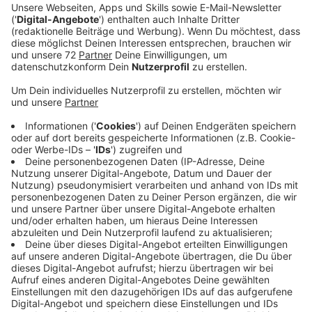
Ein Promi, keine Fragen und fünf
Gegenstände
Anzeige
Wenn ein Popstar, Comedian, Schauspieler oder
Politiker bei uns zu Besuch ist, stellt er sich auch dem
besonderen Video-Interview „Fünf für". Dabei wird
keine einzige Frage gestellt, sondern dem Gast
einfach fünf Dinge in die Hand gedrückt, zu denen er
das erzählt, was ihm als Erstes einfällt. Keine
Standardantworten, keine Promotionaussagen -
sondern ganz persönliche Geschichten - das ist „Fünf
für"!
Anzeige