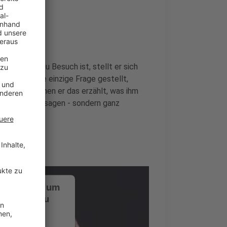
nde
er bei uns zu Besuch ist, stellt er sich
i wird keine einzige Frage gestellt,
rückt, zu denen er das erzählt, was ihm
 Promotionaussagen - sondern ganz
ustimmung, um
-Service zu