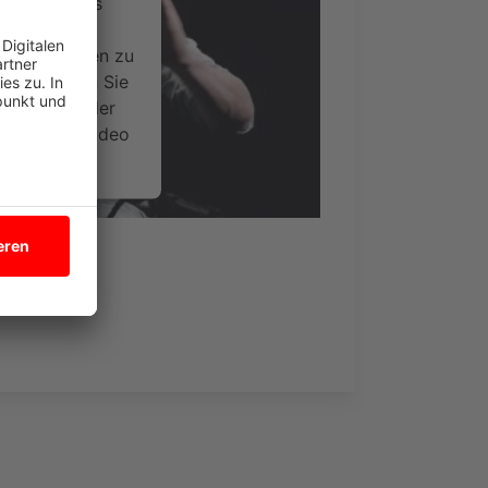
ervice eines
ideoinhalte
ce kann Daten zu
 Bitte lesen Sie
timmen Sie der
um dieses Video
.
onen
nsent Management