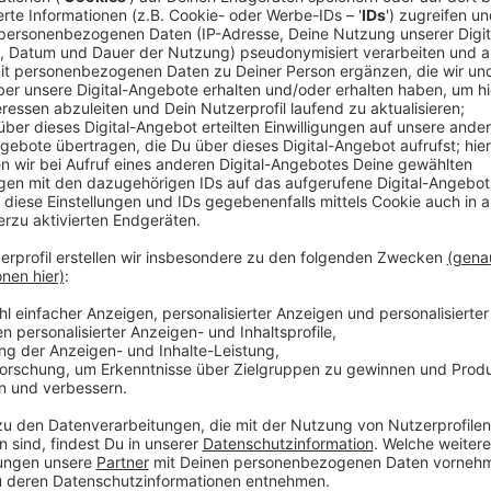
Ein Promi, keine Fragen und fünf Gegenstä
Anzeige
Wenn ein Popstar, Comedian, Schauspieler oder Politik
auch dem besonderen Video-Interview „Fünf für". Dabe
sondern dem Gast einfach fünf Dinge in die Hand ged
als Erstes einfällt. Keine Standardantworten, keine
persönliche Geschichten - das ist „Fünf für"!
Anzeige
Wir benötigen Ihre Z
den YouTube Video
laden!