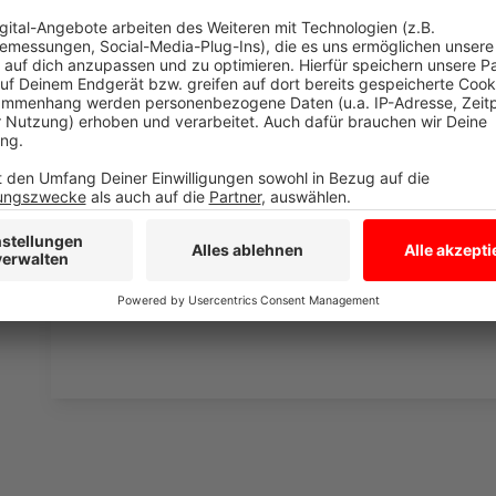
Wir verwenden einen S
Drittanbieters, um V
einzubetten. Dieser Servi
Ihren Aktivitäten sammeln.
die Details durch und s
Nutzung des Service zu, 
anzusehen
Mehr Informati
Fünf für Samu Haber
Akzeptieren
Anzeige
powered by
Usercentrics Co
Platform