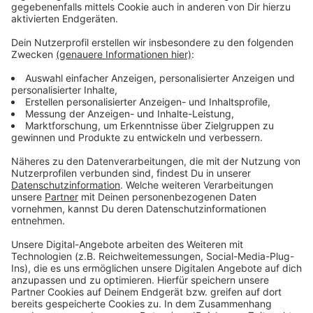
Wir benötigen Ihre
Zustimmung, um den YouTube
Video-Service zu laden!
Wir verwenden einen Service eines
Drittanbieters, um Videoinhalte
einzubetten. Dieser Service kann
Daten zu Ihren Aktivitäten
sammeln. Bitte lesen Sie die
Details durch und stimmen Sie der
Nutzung des Service zu, um dieses
Video anzusehen.
Mehr Informationen
Fünf für Michael Mittermeier
Akzeptieren
Anzeige