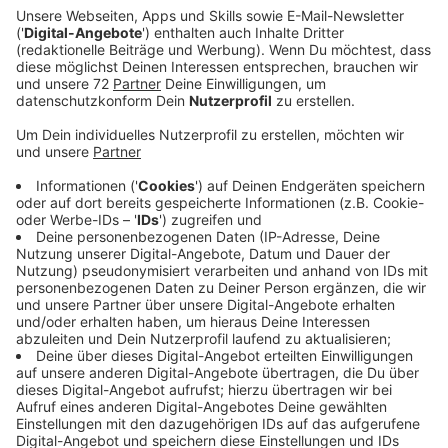
Ein Promi, keine Fragen und fünf
Gegenstände
Anzeige
Wenn ein Popstar, Comedian, Schauspieler oder
Politiker bei uns zu Besuch ist, stellt er sich auch dem
besonderen Video-Interview „Fünf für". Dabei wird
keine einzige Frage gestellt, sondern dem Gast
einfach fünf Dinge in die Hand gedrückt, zu denen er
das erzählt, was ihm als Erstes einfällt. Keine
Standardantworten, keine Promotionaussagen -
sondern ganz persönliche Geschichten - das ist „Fünf
für"!
Anzeige