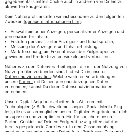
Wir benötigen Ihre
Zustimmung, um den YouTube
Video-Service zu laden!
Wir verwenden einen Service eines
Drittanbieters, um Videoinhalte
einzubetten. Dieser Service kann
Daten zu Ihren Aktivitäten
sammeln. Bitte lesen Sie die
Details durch und stimmen Sie der
Nutzung des Service zu, um dieses
Video anzusehen.
Mehr Informationen
Fünf für Max Mutzke
Akzeptieren
Anzeige
powered by
Usercentrics Consent