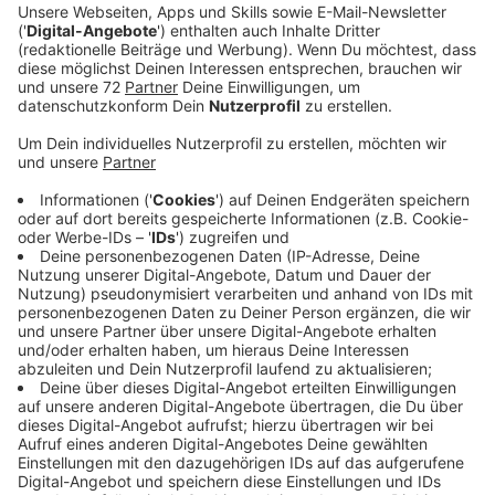
Ein Promi, keine Fragen und fünf
Gegenstände
Anzeige
Wenn ein Popstar, Comedian, Schauspieler oder
Politiker bei uns zu Besuch ist, stellt er sich auch dem
besonderen Video-Interview „Fünf für". Dabei wird
keine einzige Frage gestellt, sondern dem Gast
einfach fünf Dinge in die Hand gedrückt, zu denen er
das erzählt, was ihm als Erstes einfällt. Keine
Standardantworten, keine Promotionaussagen -
sondern ganz persönliche Geschichten - das ist „Fünf
für"!
Anzeige