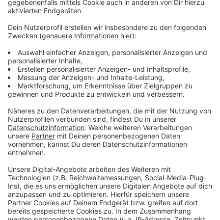
Wir benötigen Ihre
Zustimmung, um den YouTube
Video-Service zu laden!
Wir verwenden einen Service eines
Drittanbieters, um Videoinhalte
einzubetten. Dieser Service kann
Daten zu Ihren Aktivitäten
sammeln. Bitte lesen Sie die
Details durch und stimmen Sie der
Nutzung des Service zu, um dieses
Video anzusehen.
Mehr Informationen
Fünf für Marc Terenzi
Akzeptieren
Anzeige
powered by
Usercentrics Consent