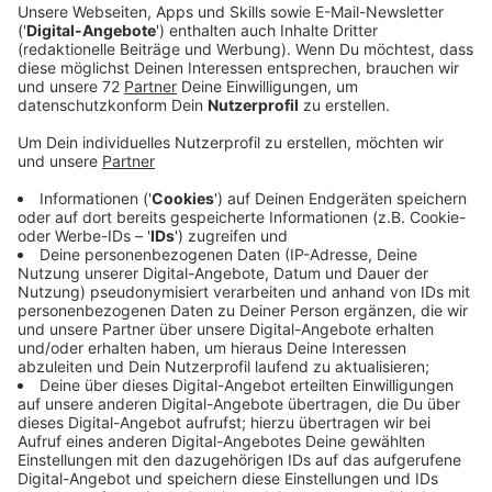
Ein Promi, keine Fragen und fünf
Gegenstände
Anzeige
Wenn ein Popstar, Comedian, Schauspieler oder
Politiker bei uns zu Besuch ist, stellt er sich auch dem
besonderen Video-Interview „Fünf für". Dabei wird
keine einzige Frage gestellt, sondern dem Gast
einfach fünf Dinge in die Hand gedrückt, zu denen er
das erzählt, was ihm als Erstes einfällt. Keine
Standardantworten, keine Promotionaussagen -
sondern ganz persönliche Geschichten - das ist „Fünf
für"!
Anzeige