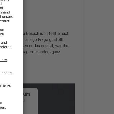
nde
er bei uns zu Besuch ist, stellt er sich
i wird keine einzige Frage gestellt,
rückt, zu denen er das erzählt, was ihm
 Promotionaussagen - sondern ganz
ustimmung, um
-Service zu