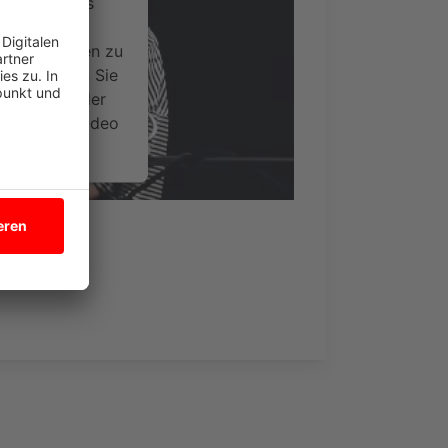
ervice eines
ideoinhalte
ce kann Daten zu
 Bitte lesen Sie
timmen Sie der
um dieses Video
.
onen
nsent Management