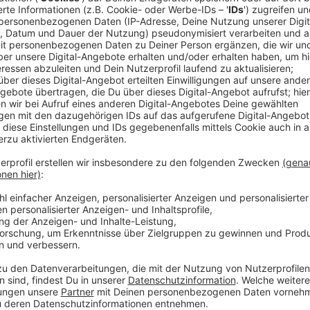
Ein Promi, keine Fragen und fünf Gegenstä
Anzeige
Wenn ein Popstar, Comedian, Schauspieler oder Politik
auch dem besonderen Video-Interview „Fünf für". Dabe
sondern dem Gast einfach fünf Dinge in die Hand ged
als Erstes einfällt. Keine Standardantworten, keine
persönliche Geschichten - das ist „Fünf für"!
Anzeige
Wir benötigen Ihre Z
den YouTube Video
laden!