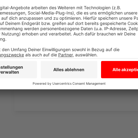
Wir verwenden einen S
Drittanbieters, um V
einzubetten. Dieser Servi
Ihren Aktivitäten sammeln.
die Details durch und s
Nutzung des Service zu, 
anzusehen
Mehr Informati
Fünf für Jess Glynne
Akzeptieren
Anzeige
powered by
Usercentrics Co
Platform