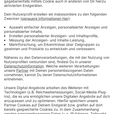
Wir benötigen Ihre
Zustimmung, um den YouTube
Video-Service zu laden!
Wir verwenden einen Service eines
Drittanbieters, um Videoinhalte
einzubetten. Dieser Service kann
Daten zu Ihren Aktivitäten
sammeln. Bitte lesen Sie die
Details durch und stimmen Sie der
Nutzung des Service zu, um dieses
Video anzusehen.
Mehr Informationen
Fünf für Hannelore Kraft
Akzeptieren
Anzeige
powered by
Usercentrics Consent