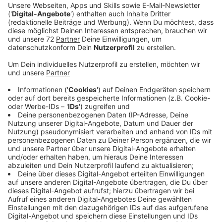
Ein Promi, keine Fragen und fünf
Gegenstände
Anzeige
Wenn ein Popstar, Comedian, Schauspieler oder
Politiker bei uns zu Besuch ist, stellt er sich auch dem
besonderen Video-Interview „Fünf für". Dabei wird
keine einzige Frage gestellt, sondern dem Gast
einfach fünf Dinge in die Hand gedrückt, zu denen er
das erzählt, was ihm als Erstes einfällt. Keine
Standardantworten, keine Promotionaussagen -
sondern ganz persönliche Geschichten - das ist „Fünf
für"!
Anzeige