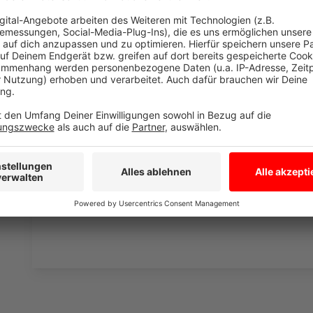
Wir verwenden einen S
Drittanbieters, um V
einzubetten. Dieser Servi
Ihren Aktivitäten sammeln.
die Details durch und s
Nutzung des Service zu, 
anzusehen
Mehr Informati
Fünf für And.Ypsilon und Michi Beck (Die Fantastisch
Akzeptieren
Anzeige
powered by
Usercentrics Co
Platform