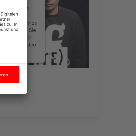
ervice eines
ideoinhalte
ce kann Daten zu
 Bitte lesen Sie
timmen Sie der
um dieses Video
.
onen
en Vier)
nsent Management