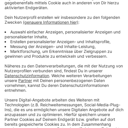
Wir benötigen Ihre
Zustimmung, um den YouTube
Video-Service zu laden!
Wir verwenden einen Service eines
Drittanbieters, um Videoinhalte
einzubetten. Dieser Service kann
Daten zu Ihren Aktivitäten
sammeln. Bitte lesen Sie die
Details durch und stimmen Sie der
Nutzung des Service zu, um dieses
Video anzusehen.
Mehr Informationen
Fünf für Amy Macdonald
Akzeptieren
Anzeige