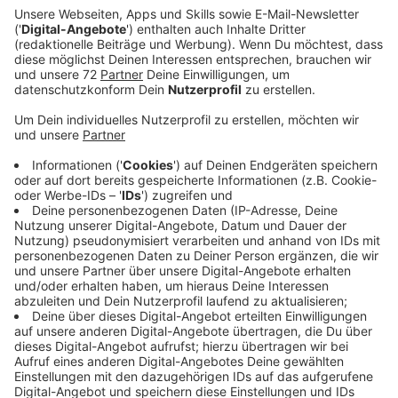
Ein Promi, keine Fragen und fünf
Gegenstände
Anzeige
Wenn ein Popstar, Comedian, Schauspieler oder
Politiker bei uns zu Besuch ist, stellt er sich auch dem
besonderen Video-Interview „Fünf für". Dabei wird
keine einzige Frage gestellt, sondern dem Gast
einfach fünf Dinge in die Hand gedrückt, zu denen er
das erzählt, was ihm als Erstes einfällt. Keine
Standardantworten, keine Promotionaussagen -
sondern ganz persönliche Geschichten - das ist „Fünf
für"!
Anzeige