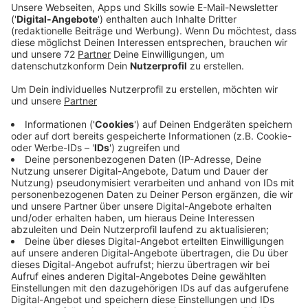
Mit ihrem Debüt-Album ist Freya Ridings im letzten
Jahr richtig durchgestartet. "Castles" spielen wir
schon länger, jetzt kommt die neue Single in die
Rotation. "Love is Fire". Die ist etwas ruhiger, aber
immer noch wunderbar poppig. "Als ich ihn geschrieben
habe, wollte ich einen Song der die Angst und
Aufregung wiederspiegelt, wenn man jemanden kennen
lernt", erzählt die Britin im Interview mit uns. "In den
letzten zwei Jahren war es immer der Song, zu dem
ich auf die Bühne gekommen bin. Er macht mich so
glücklich." Glücksgefühle verbreiten wir natürlich gerne
mit.
Anzeige