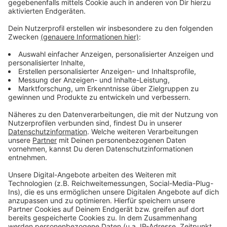
Wir benötigen Ihre
Zustimmung, um den YouTube
Video-Service zu laden!
Wir verwenden einen Service eines
Drittanbieters, um Videoinhalte
einzubetten. Dieser Service kann
Daten zu Ihren Aktivitäten
sammeln. Bitte lesen Sie die
Details durch und stimmen Sie der
Nutzung des Service zu, um dieses
Video anzusehen.
Mehr Informationen
Freya Ridings - Love Is Fire (Official Video)
Akzeptieren
Anzeige
powered by
Usercentrics Consent