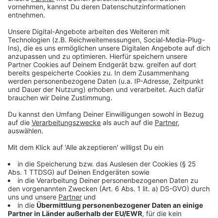
Tierwohl spielt in Kantine oft keine Rolle
Die meisten Kantinen großer Unternehmen werden von
Großcaterern betrieben. Die Konkurrenz ist groß,
deshalb ist es für diese Caterer besonders wichtig,
günstig zu sein. Die Folge: Fleisch wird oft in minderer
Qualität angeboten. Die Tiere kommen also eher aus
der Massentierhaltung und weniger vom Bio-Hof.
Weniger Fleisch tut uns gut
Viele Menschen - vor allem Männer - essen mehr
Fleisch als ihnen gut tut. Wer zuviel rotes Fleisch isst,
hat ein höheres Risiko, an Diabetes,
Herzkreislaufstörungen oder Darmkrebs zu erkranken.
Etwas weniger Fleisch oder der komplette Verzicht
sind also gesund.