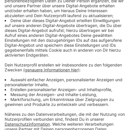
Lebensmittelunternehmen apetito in Rheine deutlich.
apetito stellt die Speisen für Kantinen und Mensen in
ganz Deutschland her. Dort wächst die Nachfrage
nach vegetarischem oder veganem Essen seit Jahren.
Deshalb nimmt das Unternehmen auch immer wieder
neue fleischfreie Gerichte in sein Angebot auf.
Positive Wirkung auf das Klima
Bei der Produktion von Fleisch entstehen Unmengen
an CO2. Weniger Fleisch bedeutet also auch einen
Schritt weiter Richtung Klimaneutralität. Das würde
auch den Unternehmen helfen, die verpflichtet sind,
klimaneutral zu werden. Voraussetzung ist, dass die
Alternativen zum Fleisch einigermaßen klimaneutral
sind: Obst und Gemüse, dass erst aus fernen Ländern
eingeflogen wird, hilft dem Klima nicht.