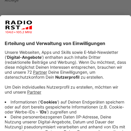
Anzeige
Das trifft natürlich auch die berühmte VW-Currywurst
- jahrelang das beliebteste Essen in der Kantine. Alt-
Kanzler Gerhard Schröder - selbst bekennender
Currywurst-Fan- bringt das auf die Barrikaden: "Mit mir
hätte es das nicht gegeben!" Schröder war früher im
Aufsichtsrat von VW.
Vegetarische Gerichte liegen im Trend
Anders als Schröder sehen die Verantwortlichen bei
VW die Veränderungen in den Essgewohnheiten der
Mitarbeiterinnen und Mitarbeiter. Immer mehr
Menschen in Deutschland legen Wert auf eine
ausgewogene, gesunde und auch nachhaltige
Ernährung. Das wird auch beim