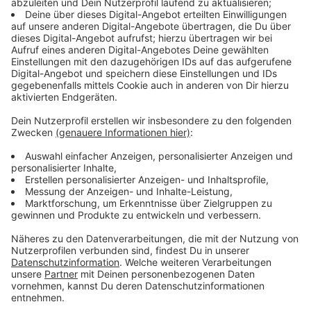
Anzeige
Beobachte Fledermäuse in der Region und melde
deine Sichtungen mit Fotos und Standortdaten auf
der Plattform Observation.org oder in der
Smartphone-App "ObsIdentify". Dank der
automatischen Foto-Bestimmungsfunktion kannst du
auch ohne Artenkenntnis teilnehmen.
Besonders gut lassen sich Fledermäuse bei der Jagd
beobachten, erklärt der Experte Dr. Carsten
Trappmann:
"Direkt beim Quartiersausflug, in Gewässernähe,
an Waldrändern oder in naturnahen Gärten –
überall dort, wo viele Insekten als
Nahrungsquelle sind."