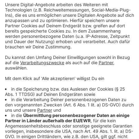
Mit einem Fledermaus-Detektor, der die Rufe der
Tiere hörbar macht, wird die Bestimmung der Art noch
einfacher.
Anzeige
Warum ist das wichtig?
Anzeige
Die gesammelten Daten tragen zur Erforschung der
streng geschützten Fledermäuse und der biologischen
Vielfalt bei. Besonders in den Sommermonaten Juni
und Juli, wenn die Weibchen ihre Jungtiere in
sogenannten Wochenstuben aufziehen, sind
Beobachtungen wertvoll.
Anzeige