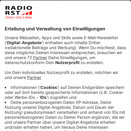
Anzeige
Abends auf dem Balkon, im Garten oder in der Nähe
von Gewässern und Wäldern kannst du sie entdecken:
Fledermäuse auf der Jagd nach Insekten. Das LWL-
Museum für Naturkunde in Münster ruft gemeinsam
mit Observation.org und regionalen Partnern zur
Teilnahme an der "Arten-Olympiade 2025" auf. Ziel ist
es, Beobachtungen von Fledermäusen zu sammeln und
so die Forschung und den Naturschutz zu
unterstützen.
Anzeige
So machst du mit