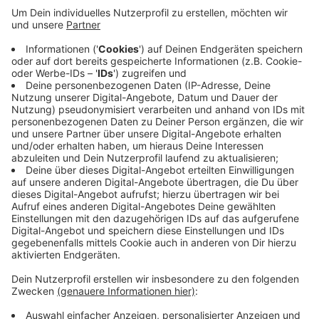
Am Anglersee in St. Arnold haben die Wasserretter der
Feuerwehr am Nachmittag (22.05.19) einen Hund vorm
Ertrinken gerettet. Das Tier war schon seit 20 Minuten
im Wasser und konnte oder wollte nicht
herauskommen - auch nicht, nachdem ein Passant ins
Wasser gesprungen war, um zu helfen. Zwei
Feuerwehrleute in Wasser-Rettungsanzügen spannten
einen Angler mit seinem Angelboot in den Einsatz mit
ein. Mit vereinten Kräften gelang es schließlich nach
einer guten halben Stunde, den Hund an Land zu
bringen.
Anzeige