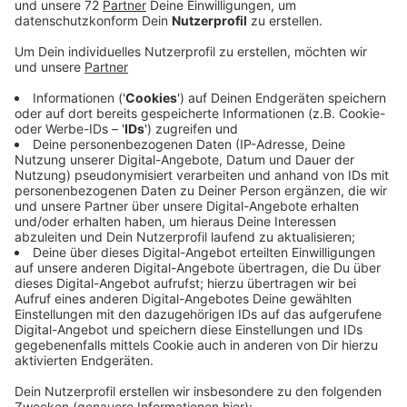
Anzeige
Der andere ist inzwischen auf freiem Fuß. Die Ermittler
hatten gestern Morgen im Rahmen einer Großrazzia in
der Türkei und NRW auch in Rheine Räume durchsucht.
Dort stellten sie unter anderem einen BMW und eine
Cannabis-Plantage sicher. Die beiden in Rheine
festgenommen Männer stehen im Verdacht, zu einer
deutsch-türkischen, mutmaßlichen Betrügerbande zu
gehören. Mitglieder der Bande sollen sich am Telefon
als Polizisten ausgegeben und versucht haben, ältere
Menschen um Geld und Wertsachen zu bringen. Die
Ermittler ordnen der Gruppe auch etwa 20 Fälle in der
RADIO RST-Region zu, unter anderem in Salzbergen,
Bad Bentheim, Emsbüren und Münster. In den meisten
Fällen davon hätten die mutmaßlichen Betrüger keinen