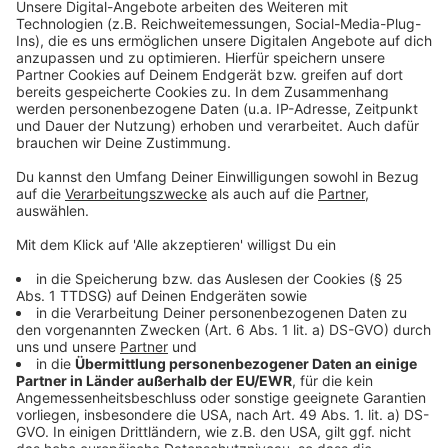
Neujahr, 1. Januar 2026:
Die Busse fahren den ganzen Tag nach
dem Sonntagsfahrplan.
Anzeige
Weitere Informationen
Anzeige
Kostenlose Fahrplanauskünfte gibt es rund um die Uhr
bei der Schlauen Nummer NRW unter 0 800 6 / 50 40
30.
Zusätzlich stehen Fahrplaninformationen bei der
kostenlosen elektronischen Fahrplanauskunft unter 0
800 3 / 50 40 30, auf der Website www.rvm-online.de
sowie in der BuBiM-App zur Verfügung. Die App kann
kostenlos im App Store und Google Play Store