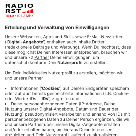
Veröffentlicht:
Montag, 22.12.2025 08:25
Anzeige
Fahrpläne an Weihnachten
Anzeige
Heiligabend, 24. Dezember 2025:
Die Busse fahren nach dem regulären Fahrplan bis
etwa 16 Uhr, danach wird der Betrieb eingestellt.
1. Weihnachtsfeiertag, 25. Dezember 2025:
Die Linien nehmen den Betrieb im Laufe des
Vormittags auf und fahren nach
dem Sonntagsfahrplan.
NachtBusse von RVM und Provinzial verkehren an
diesem Tag nicht.