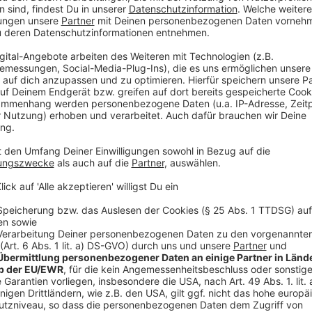
- Ubena Oregano gerebelt, 150 Gramm Dose (Mindes
12/2023, Losnummer 9176BB)
- Fuchs Professional Oregano gerebelt, 250 Gramm 
(Mindesthaltbarkeitsdatum jeweils 2023, Losnumm
- gut&günstig Oregano gerebelt, 12 Gramm Glas, vo
und Marktkauf angeboten (Mindesthaltbarkeitsdatu
Losnummern: 9175CA, 9176AA, 9176AB)
- Kania Oregano gerebelt, 7,5 Gramm Glas, angebote
Deutschland (Mindesthaltbarkeitsdatum jeweils 06
LB91682, LA91682, LC91652, LB91652, LA91652, L
LB91641, LA91641, LC91631, LB91631, LA91631, L