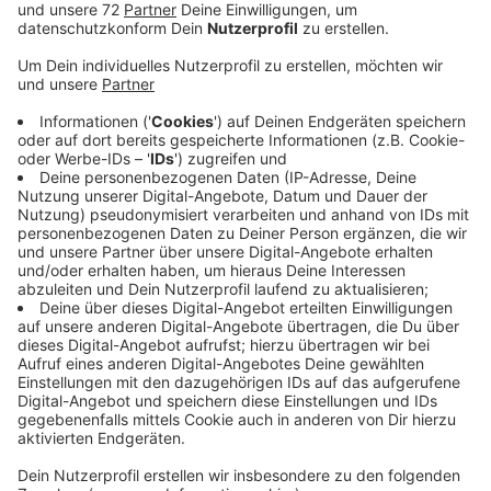
Anzeige
Am Sonntag eröffnet die nach Betreiberangaben
weltweit erste Soccerkirche in der ehemaligen
Stiftskriche in Wettringen. Die Kirche stand nach zehn
Jahren Leerstand vor dem Abriss. Nach fünf Jahren
Planung ist das Projekt jetzt abgeschlossen. Das
Soccerfeld ist ab 22 Euro für 45 Minuten zu mieten. In
den Sommermonaten ab Mai stehen die Räume für
Kunst- und Kulturveranstaltungen zur Verfügung.
Weitere
Infos
.
Anzeige
©
RADIO RST
RADIO RST-Reporter Jan-Malte Minnerup in der