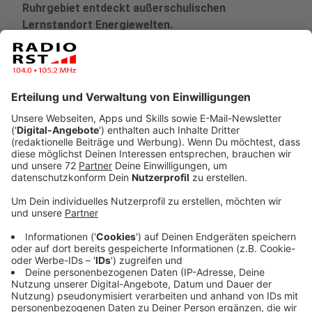
Ruhrgebiet entdeckt außerschulischen
Lernstandort Energiewelten.
Veröffentlicht:
Freitag, 13.02.2026 13:19
Anzeige
Saerbeck als Klimakommune: Kooperation
mit Lünen-Altlünen bringt Energiezukunft ins
Klassenzimmer
Anzeige
Saerbeck ist nicht nur ein Ort, sondern ein Symbol für
gelebten Klimaschutz. Mit einer neuen Kooperation
wird Saerbeck als Klimakommune zum überregionalen
Vorbild: Das Gymnasium Lünen-Altlünen – mit rund 800