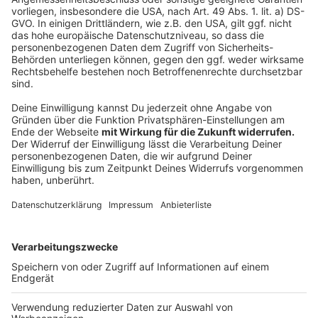
ihr euch mal ansehen!“ – brachte schließlich den Stein
ins Rollen. So wurde aus einer Inspiration ein fester
Bestandteil des Schulprogramms.
Im Bioenergiepark Saerbeck stehen die Jugendlichen
nun direkt unter Windrädern, testen, welche
Haushaltsgeräte mit einem Balkonkraftwerk laufen,
und erleben im Energiesparhaus, wie Klimaschutz im
Alltag funktioniert. Diese Erfahrungen sind mehr als
Unterricht – sie machen Mut, Verantwortung zu
übernehmen und zeigen, dass eine klimafreundliche
Zukunft schon heute beginnt.
Anzeige