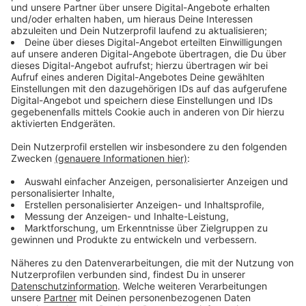
Schülerinnen und Schülern eine der großen Schulen im
nordöstlichen Ruhrgebiet – schickt künftig jedes Jahr
etwa 80 Jugendliche des elften Jahrgangs in den
Bioenergiepark Saerbeck. Hier erleben sie, wie
nachhaltige Energieversorgung funktioniert – nicht im
Lehrbuch, sondern hautnah, mit allen Sinnen.
Für Saerbeck ist diese Partnerschaft ein starkes
Zeichen: Die Gemeinde wird im Diercke-Weltatlas als
Musterbeispiel für Nachhaltigkeit präsentiert und
inspiriert nun auch junge Menschen aus dem
Ruhrgebiet, die Energiewende aktiv mitzugestalten.
Die Saerbecker Energiewelten werden so noch mehr
zum Leuchtturm für Bildung, Klimaschutz und
Innovation.
Anzeige