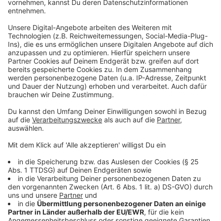
Von Kohle zu Klimaschutz: Wie Lünen-
Altlünen Saerbeck entdeckte
Anzeige
Früher führte der Weg der Elftklässlerinnen und
Elftklässler aus Lünen-Altlünen zu den Zechen und
Kohlekraftwerken des Ruhrgebiets oder in den
Braunkohletagebau Hambach. Dort lernten sie, wie
Energie aus fossilen Quellen gewonnen wird – oft mit
kritischem Blick auf Umwelt und Klima. Doch mit dem
Ende des Bergbaus und dem geplanten Kohleausstieg
war klar: Es braucht neue Lernorte, die nicht nur
Vergangenheit, sondern vor allem Zukunft zeigen.
Die Idee, nach Saerbeck zu fahren, entstand durch
einen Blick in den Diercke-Weltatlas, in dem Saerbeck
als Vorbild für Nachhaltigkeit vorgestellt wird. Eine
Empfehlung aus der Erwachsenenbildung – „Das müsst