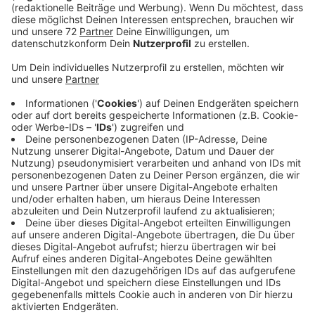
Der Münsteraner Theologe Michael Seewald hält den
als Synodalen Weg bekannten Reformprozess der
Katholischen Kirche für gescheitert. Er frage sich, über
was der Synodale Weg noch beraten wolle und was er
noch beschließen könne, nachdem der Vatikan den
Segen für homosexuelle Partnerschaften verweigert.
Anzeige
Drei von vier Themenkomplexen von Rom
"abgeräumt"
Anzeige
Im Synodalen Weg geht es um vier Themenkomplexe:
die Stellung der Frau in der Kirche, die kirchliche