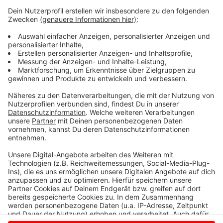
Sexualmoral, die priesterliche Ehelosigkeit und den
Umgang mit Macht. Drei der vier Themen seien vom
Vatikan bereits abgeräumt worden, sagt Seewald. So
habe der Papst trotz gegenteiliger Erwartungen noch
einmal die Bedeutung des Zölibats betont. Bei der
Öffnung des Priesteramts für Frauen sei auf keinen
Fall mit einem Entgegenkommen Roms zu rechnen.
Nun seien auch noch Segnungen homosexueller Paare
verboten.
Anzeige
Anzeige