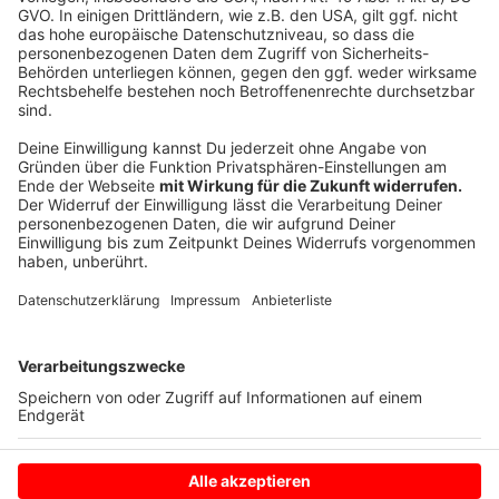
etwa durch Ökoverpackungen.
Anzeige
©
RADIO RST
Anzeige
Anzeige
Anzeige