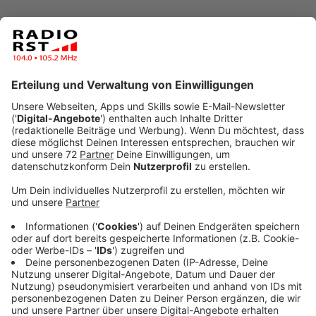
Anzeige
Halbzeit beim Emszauber in Rheine
Anzeige
Der Emszauber ist der erneuerte Weihnachtsmarkt in
Rheine. Nach einer Woche zogen die Veranstalter eine
positive Zwischenbilanz. Am ersten Wochenende
besuchten mehrere tausend Menschen die Zelte und
Stände am Emsplateau.
Die Idee: Ein modernerer Weihnachtsmarkt auf Höhe
der Zeit, der anders als der alte Handwerksmarkt (der
dieses Jahr als eigener Nikolausmarkt auf das zweite