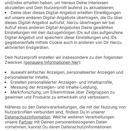
Adventswochenende umzog), mehr Abwechslung
bietet.
Diese beginnt bereits beim gastronomischen Angebot:
Die größere Auswahl an Essen von Leberkäsbrötchen
über Grünkohl bis Crêpe kam bei den Besuchern
besonders gut an. Auch die Getränkeauswahl ist
vielfältiger: Neben dem klassischen Glühwein gibt es
unter anderem heißen Aperol, Kakao oder Glüh-Gin.
Ebenso bunt ist das Programm in diesem Jahr: Es gab
bereits den Pink Monday, ein Christmas-Karaoke,
mehrere After-Work-Partys, die Winter-Beats mit DJ
und eine Laser-Show mit Emslichtern. Kommende
Highlights sind die U-30-Party, der Schlager-
Nachmittag, ein Kinder-Fotoshooting am 14.12., die