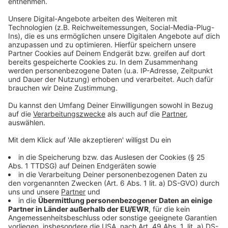
Christmas Baumversteigerung am 21.12. und ein
Winterpicknick am Kalten Markt.
Anzeige
Anzeige
Nachhaltigkeit beim Emszauber
Anzeige
Die Veranstalter des Emszaubers achten auf
Klimaschutz. Viele Speisen und Produkte kommen hier
aus der Region, etwa Plätzchen aus einer Bäckerei in
Neuenkirchen. Außerdem wird auf Plastik verzichtet,