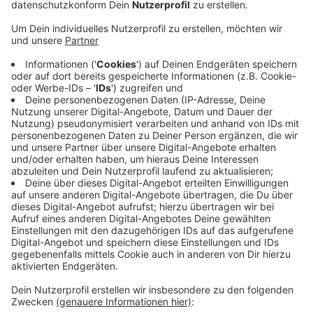
Auch die Einkaufsstadt Osnabrück bleibt von den
Veränderungen im Einzelhandel nicht verschont. Damit
reagiert der Osnabrücker Handelsverband auf die
aktuelle Prognose, dass Osnabrück drohe, von
Konkurrenten wie Münster abgehängt zu werden. Der
aktuelle Handelsmonitor von IHK, City Marketing und
Marketing und Tourismus male allerdings sehr schwarz.
"Wer nicht mit der Zeit geht, geht mit der Zeit," hieß es
dort auf RADIO RST-Nachfrage - und das wüssten die
meisten Händler in der Stadt nicht nur, sie würden auch
was tun, um attraktiv zu bleiben. Der Blick über den
Tellerrand zeige außerdem, dass in Osnabrück vor
allem der bunte Mix noch stimme, während andernorts
die großen Ketten das Sagen hätten.
Anzeige