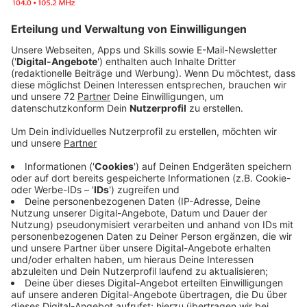
Anzeige
Arztpraxen im Münsterland haben die elektronische
Patientenakte (ePA) getestet und berichten von
positiven Erfahrungen. Ein großer Vorteil ist die
Übersicht über die Medikamente des Patientinnen und
Patienten, die Wechselwirkungen leichter vermeidbar
macht.
Die kassenärztliche Vereinigung begrüßt, dass
der bundesweite Start der ePA für die Praxen ab
heute stufenweise und zunächst freiwillig erfolgt.
Anzeige
„Die Pilotierungsphase hat sehr deutlich gezeigt,
welchen Mehrwert die elektronische