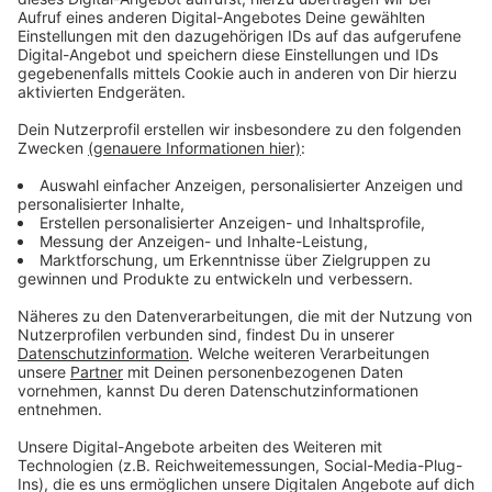
Patientenakte im Praxis-Alltag einmal haben
kann. Das haben unsere Modellpraxen unisono
zurückgemeldet. Wie bei der Einführung einer
digitalen Massenanwendung zu erwarten war, gilt
es allerdings noch einige Herausforderungen zu
meistern. Stand heute hat die ePA noch nicht
den dafür nötigen Reifegrad erreicht. Eine
sofortige Nutzungsverpflichtung hätte zu
großen Akzeptanzproblemen geführt. Daher ist
die stufenweise Einführung der richtige Weg“,
sagt Anke Richter-Scheer, stellvertretende
Vorstandsvorsitzende der KVWL.
Anzeige
Herausforderungen und Kritikpunkte
Anzeige