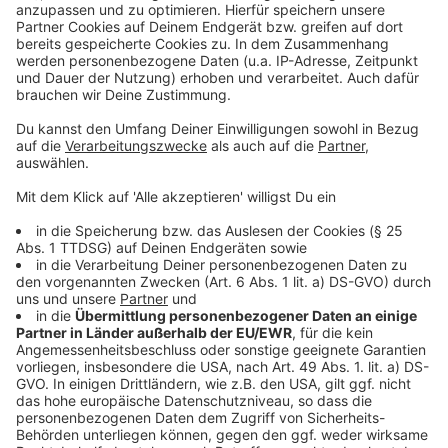
Trotz der Vorteile gibt es technische Probleme.
Patientinnen und Patienten waren teilweise nicht in
der Lage, den Zugriff auf ihre Akte freizugeben.
Ärztinnen und Ärzte klagen über lange Ladezeiten.
Zudem ist die parallele Nutzung von
Praxisverwaltungssystem und ePA oft nicht möglich.
Die verpflichtende Einführung der ePA für Arztpraxen
ist erst für Oktober 2025 geplant.
Anzeige
Anzeige