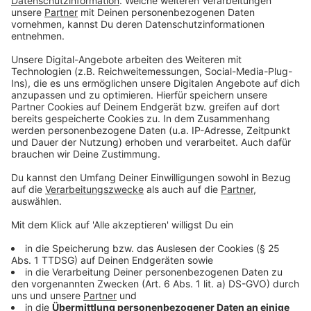
Fahrplanwechsel schon erste Verdichtungen der
Verbindungen nach Münster oder Essen angeboten
werden. Der Kreis Steinfurt strebt perspektivisch ein
dichteres Angebot gerade auf der Strecke Münster –
Enschede an. Zudem soll die Planung für die
Elektrifizierung dieser Verbindung aufgenommen
werden. Der Kreis Warendorf soll von der
Reaktivierung der WLE-Strecke zwischen Sendenhorst
und Münster und von einer engeren Taktung auf
anderen Strecken profitieren.
Anzeige
©
Presseamt Münster
Sie stellten das Konzept "S-Bahn Münsterland" vor
(v.l.): Dr. Kai Zwicker (Landrat Borken), Dr. Olaf Gericke
(Landrat Warendorf), Oberbürgermeister Markus Lewe
(Münster), Dr. Klaus Effing (Landrat Steinfurt), Dr. Linus