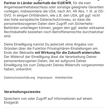
Tepe (Kreisdirektor Coesfeld) und Joachim Künzel
(Geschäftsführer NWL).
Anzeige
Die Verbandsversammlung des NWL wird am 5.
Dezember das Angebotskonzept beraten. Ziel ist, das
Konzept in den derzeit zu erarbeitenden neuen
Nahverkehrsplan aufzunehmen und die Planungen
voranzutreiben. In den nächsten Monaten sind weitere,
konkretisierende Planungen notwendig, unter anderem
zum erforderlichen Infrastrukturausbau,
wirtschaftlichen Betrachtungen und eine
Fahrgastprognose. Mit den Ergebnissen wird ein
Feinschliff zum Angebotszielkonzept vorgenommen,
das dann Grundlage für Förderungen durch den Bund
sein soll.