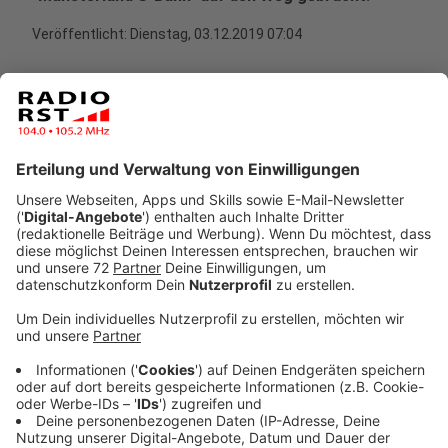
Veröffentlicht:
Dienstag, 03.12.2019 07:04
Anzeige
Vorgesehen ist eine engere Taktung der Verbindungen
vom Münsterland in die Stadt Münster (und
umgekehrt), eine Ausweitung der Verbindungen wie
auch des Streckennetzes – nicht nur im Münsterland,
sondern zukünftig auch über die Grenze hinaus bis in
die Niederlande.
Anzeige
©
NWL
Anzeige