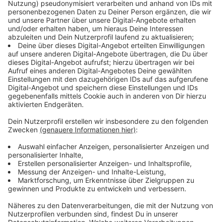
Grundsätzlich wird ein Mindestzugangebot aus zwei S-
Bahnen je Stunde plus einem RegionalExpress
angestrebt, gefahren werden soll überwiegend im 30-
Minuten-Takt. Mit dem Raster wird sichergestellt,
dass der Taktknoten Münster Hauptbahnhof weiterhin
als Umstiegsbahnhof fungieren kann. Dadurch, dass
einige S-Bahnlinien sich im Münsteraner Stadtgebiet
überlagern, wird zwischen Münster Zentrum Nord und
Hiltrup sogar ein 15-Minutentakt erreicht (sogenannte
"Stammstrecke").
Anzeige
Das Konzept zeigt eine weitreichende Perspektive
auf, so dass Zwischenschritte geplant sind. In den
Kreisen Coesfeld und Borken können zum nächsten