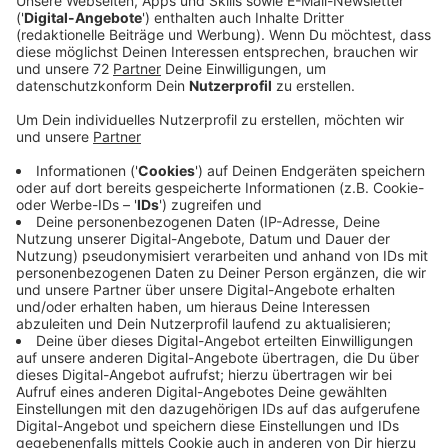
Anzeige
Die Freibadsaison 2025 zeigt sich in der Region bislang
durchwachsen. Eine RADIO RST-Stichprobe in
mehreren Orten verdeutlicht die Herausforderungen,
mit denen die Freibäder zu kämpfen haben. Während
einige Orte auf besseres Wetter hoffen, kämpfen
andere zusätzlich mit Personalmangel.
Recke: Die Besucherzahlen sind schlechter als im
Vorjahr. Dennoch gibt es Hoffnung, dass sich die
Lage mit dem angekündigten besseren Wetter ab
dem Wochenende verbessert.
Lienen: Hier liegen die Besucherzahlen teils im
Durchschnitt, teils darunter. Zusätzlich erschwert
Personalmangel den Betrieb.
Greven: Die Situation ist vergleichbar mit dem