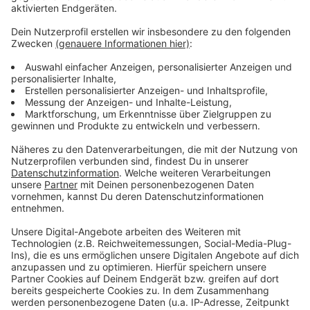
Vorjahr. Auch hier setzt man auf besseres Wetter,
um den Umsatz zu stabilisieren.
Neuenkirchen: Die Besucherzahlen sind bislang
niedrig. Ein Niveau wie im letzten Jahr könnte nur
erreicht werden, wenn der August noch
sommerlich wird.
Steinfurt: Die Lage ist schlechter als im Vorjahr.
Neben niedrigen Besucherzahlen stellt auch
Personalmangel eine Herausforderung dar.
Die Freibäder der Region hoffen nun auf einen
sonnigen August, um die Saison noch zu retten.
Anzeige