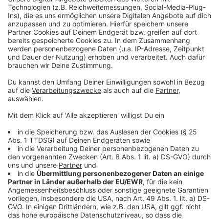
Energiewende Freude."
Anzeige
Zukunftsorientierte Projekte
Anzeige
Neben der PV-Anlage sind auch Ladesäulen für
Elektroautos geplant, die ebenfalls durch ein
Kooperationsmodell realisiert werden sollen. Dies
unterstreicht die Bedeutung von Partnerschaften für
eine erfolgreiche Energiewende.
Weitere Informationen zur Energieland Kreis Steinfurt
Bürgerenergiegenossenschaft eG gibt es
auf
www.eksbeg.de
. Fragen beantwortet Felix Keß-
Krüger unter
info@energieland-kreis-steinfurt-beg.de
.