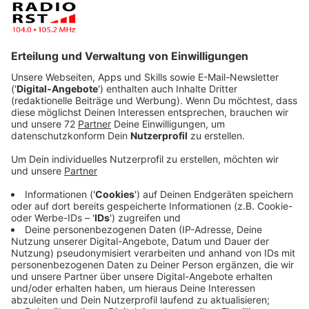
Anzeige
Die Energieland Kreis Steinfurt
Bürgerenergiegenossenschaft eG (EKSBEG) hat ihre
dritte Photovoltaik-Anlage auf dem GRIPS III
Gebäude am Technologie-Campus der FH Münster in
Betrieb genommen. Die 27,28 kWp starke Anlage
versorgt Start-Ups im Gründer- und Innovationspark
Steinfurt mit grünem Strom.
Anzeige
Vorteile für alle Beteiligten
Anzeige