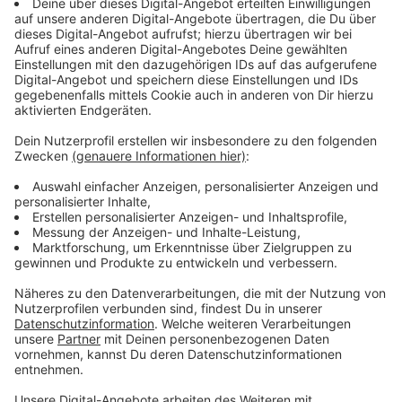
Der Geschäftsführer der Wirtschaftsförderungs- und
Entwicklungsgesellschaft Steinfurt, Christian
Holterhues, zeigt sich begeistert:
"Durch die
Kooperation mit der Energieland Kreis Steinfurt
Bürgerenergiegenossenschaft haben wir unser
Gebäude modernisiert, ohne dabei eigenes Geld in die
Hand nehmen zu müssen. Wir freuen uns, nun von
günstigem grünen Strom vom eigenen Dach zu
profitieren. Schon bald werden wir den Mietern über ein
ähnliches Kooperationsmodell auch Ladesäulen für E-
Autos zur Verfügung stellen können."
Auch die Genossenschaft hebt die schnelle
Umsetzung hervor. Sven Kiesow, Vorstand der
EKSBEG, sagt:
"Dass wir die Anlage schon jetzt in
Betrieb nehmen konnten, zeigt, dass eine zügige
Umsetzung von PV-Anlagen funktioniert, insbesondere
bei günstigen Rahmenbedingungen und einer guten
Zusammenarbeit aller beteiligten Akteure. So macht die