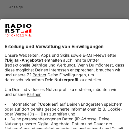
Anzeige
Über die Provinz-Prominenz wissen die Zwillinge Kai
und Ines Patte vom Haus Telsemeyer Bescheid. Zum
einen ist das Josef Wiese, Mitgründer der Conditorei
Coppenrath und Wiese. Tiefgekühlte Torten der
Konditorei finden wir in fast jedem Supermarkt. Neben
der Konditorei hat ein weiteres internationales
Unternehmen seinen Ursprung in Mettingen: Das
Bekleidungsunternehmen C&A ist aus dem
Tüöttenhandel der Familie Brenninkmeyer entstanden
und wurde von den Brüdern Clemens und August
Brenninkmeyer gegründet.
Anzeige