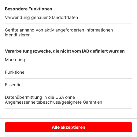
Katharina arbeitet beim Schulmuseum. Eine
besondere Veranstaltung in Mettingen ist für sie das
Kartoffelfest. Hier haben die Kinder immer ganz
besonders viel Spaß, weil zwei Grundschulen aus dem
Ort gegeneinander antreten. Die Kinder beantworten
Fragen rund um die Kartoffel und battlen sich in
verschiedenen Spielen. Am Ende gibt es dann Pommes
für Alle.
Anzeige
Anzeige
Anzeige