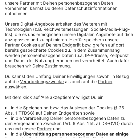
Ort gebrannt."
Justus Funfact ist, dass die Mettinger nach einem
gelungenem Abend in der Dorfkneipe "Post"
weiterziehen zu Bäcker Werner. Hier darf sich jeder für
1€ eine Tüte mit Backwaren vom Vortag
zusammenstellen. Daniela berichtet vom so
genannten "Gummistuten". Das ist ein Kartoffelbrot,
dass es so nur in Mettingen gibt. Das Rezept ist
streng geheim und wird von der Bäckerei nicht heraus
gegeben.
Anzeige
©
RADIO RST
Daniela vom Café Petit spricht mit uns darüber, warum
ihr Mettingen so gut gefällt. Das Café hat sie im
August neu eröffnet. Das Besondere daran ist neben