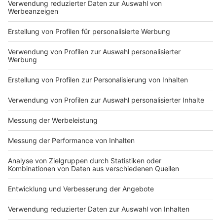
Collection ist ein Kunstmuseum unter der Leitung der
Familie Brenninkmeijer. Hier werden verschiedene
Ausstellungen zu aktuellen Themen des Lebens
präsentiert - derzeit unter anderem zum Thema "STAY
HEALTHY". Im Mineralienmuseum gibt es neben alten
Gesteinen auch ein Dorfmodell aus dem Jahr 1945,
welches darstellt, wie das Dorf damals aufgebaut war.
Das Schulmuseum erinnert an die früheren Dorf- und
Bauerschaftsschulen der Gemeinde. Dort werden zum
Beispiel alte Bücher und Zeugnisse ausgestellt. Das
vierte Museum ist das Postmuseum. Neben der
regionalen Postgeschichte findest du hier auch die
erste Briefmarke der Welt.
Anzeige
©
RADIO RST