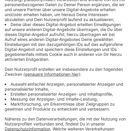
©
RADIO RST
Familie Patte betreibt das Haus Telsemeyer mitten im
Ortskern. Das Haus ist Restaurant und Hotel zugleich
und ein guter Ort für Hochzeiten und andere
Feierlichkeiten. Das Gebäude besticht dadurch, dass
die moderne Einrichtung auf historische Details trifft
und somit für eine ganz besondere Atmosphäre sorgt.
Anzeige
Funfacts, die wir nicht googlen können
Anzeige
Kai sagt: "Wer nach Mettingen kommt, der sollte
unbedingt in einer der Kneipen den Mettinger
Kräuterwachholder probieren - der wird direkt hier im