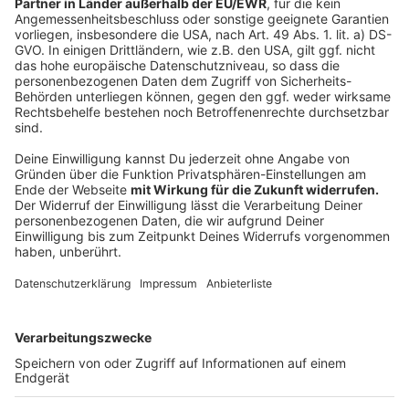
dem historischen Gebäude das Konzept: Hier gibt es
zu 30% französische Backwaren und zu 70%
wohnliche Gemütlichkeit, heißt: Blechkuchen,
Gugelhupfe und Muffins.
Anzeige
Geschichte und Kultur in Mettingen
Anzeige
Gleich vier Museen gibt es in Mettingen und eines
haben alle gemeinsam: Jedes Museum spiegelt einen
Teil der Dorfgeschichte wider. Der Kulturverein
betreibt das Tüöttenmuseum verteilt auf drei alten
Fachwerkhäusern in der Ortsmitte. Hier lernst du die
Geschichte der Tüötten von den Leinenkaufleuten bis
hin zum großen Modehaus kennen. Die Draiflessen