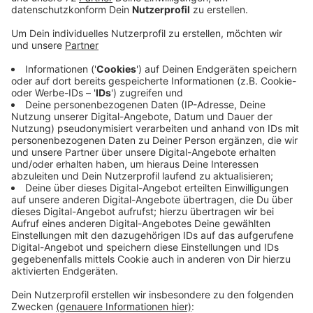
Anzeige
Im Umweltausschuss der Stadt Rheine gibt es heute
Nachmittag (Mi., 15.05., 17:00) eine
Grundsatzdiskussion über Schotter in Vorgärten. Auch
in Rheine legen immer mehr Gartenbesitzer Stein- oder
Schottergärten oder auch Kiesbeete an, in denen
wenig bis gar keine Pflanzen wachsen. Einige tun das
aus gestalterischen Gründen, Andere, um weniger
Arbeit zu haben. Durch solche monotonen Flächen
geht jedoch Lebensraum für Insekten und vor allem
Bienen verloren, weil es dort ohne Blüten auch keine
Nahrung gibt. Weniger Grün bedeutet auch
schlechtere Luft und mehr Hitze im Sommer und da
kommt die Stadt Rheine ins Spiel, denn sie möchte
Vorbild in Sachen Stadt-Ökologie sein.