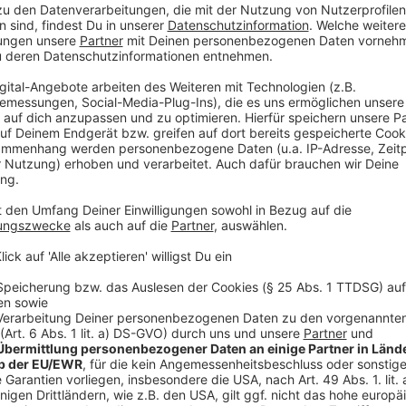
Politikwissenschaftler Matthi
Anzeige
Wer schließlich CDU-Chef ist, geht wohl auch als Ka
Ende nicht noch Bayerns Ministerpräsident Markus S
Söder sagt zwar immer wieder, dass sein Platz in Ba
wenn er am Ende doch noch "den Retter" für die Unio
schon öfter Ansagen in der Corona-Krise gemacht. Vo
schafft, das Land hinter sich zu vereinen. Und Röttgen
Philipp Schönfeld von der Jungen Union im Kreis Stei