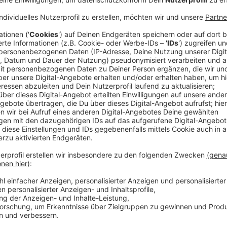
1001 Delegierte stimmen erst online ab und dann noc
auch rechtlich Bestand hat. Die Delegierten sind vo
der CDU gewählt worden. Selbst die Politikwissenschaf
welcher von den drei Kandidaten aus NRW das Renn
Für Laschet sieht es allerding ganz gut aus. Er ist in
größten Landesverband hinter sich. Außerdem ist er d
Regierungserfahrung hat.
Friedrich Merz ist bei der Basis beliebt, doch er polari
berechenbar.
Norbert Röttgen wäre ein Mann, der die CDU wahrsc
keine Show abzieht, doch ihm fehlt der Rückhalt in de
Politikwissenschaftler Matthias Freise von der Uni M
Kandidaten:
Anzeige