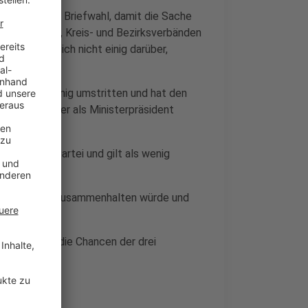
h einmal per Briefwahl, damit die Sache
n den Landes-, Kreis- und Bezirksverbänden
tler sind sich nicht einig darüber,
en macht.
 der Partei wenig umstritten und hat den
er Einzige, der als Ministerpräsident
siert in der Partei und gilt als wenig
heinlich gut zusammenhalten würde und
r Partei.
ünster über die Chancen der drei