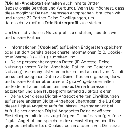
organisieren RADIO RST und EuroStar Touristik auch
für das Jahr 2020 wieder eine Hörerreise.
Anzeige
Erlebe mit uns am Sonntag, 8. März 2020, einen
unvergesslichen Tag in Hamburg! Wähle zwischen 4
einzigartigen Musicals
"Tina - Das Tina Turner
Musical", "KÖNIG DER LÖWEN", "Cirque du soleil
Paramour" und "Pretty Women"!
Zum Komplettpreis
gehören neben der Eintrittskarte für eine
Nachmittagsvorstellung, die Fahrt im First-Class-
Reisebus (es gibt zahlreiche Zustiegsmöglichkeiten),
eine Stadtrundfahrt in Hamburg und einige kleinere
Überraschungen.
Anmeldungen sind ab sofort über die Hotline 0180 1