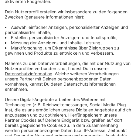
260 260 (3,9 Ct./Min. aus dem Festnetz, Mobilfunk
max. 42 Ct./Min.) möglich.
Hier könnt ihr euch auch anmelden und findet alle
Informationen.
Die RADIO RST-Hörerreise am Sonntag, dem 08.
März 2020 - ganz große Emotionen.
Anzeige