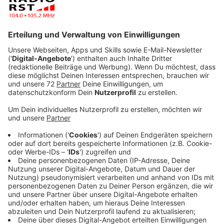
Veröffentlicht:
Sonntag, 28.04.2019 06:13
Anzeige
Macht mit auf unserer Facebook-Seite
Anzeige
Am 13. Mai küren sie die Gewinner-Pizza! Macht
hier
Vorschläge. Die beiden werden dann testen und
gemeinsam entscheiden!
Anzeige
Anzeige