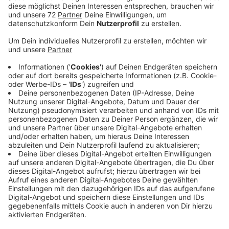
Offizielle Inbetriebnahme war gestern
Veröffentlicht:
Mittwoch, 27.03.2019 16:45
Anzeige
In Osnabrück startet am Samstag die neue
Elektrobus-Linie M1 zwischen den Stadtteilen
Düstrup und Haste. Nach Angaben der Stadtwerke ist
sie mit 13 Kilometern die längste rein elektrisch
betriebene Buslinie Deutschlands. Offizielle
Inbetriebnahme war gestern am frühen Nachmittag.
Wenn alles klapp wie geplant, schaffen die
Stadtwerke Osnabrück bis 2022 60 E-Busse für die
Haupt-Linien an und stellen bis 2025 auch die kleineren
Linien um, aus Umweltgründen. Eine E-Bus-Linie gibt es
seit 2015 auch in Münster - die Linie 14. Sie führt vom
Zoo durch die Innenstadt (über Domplatz und